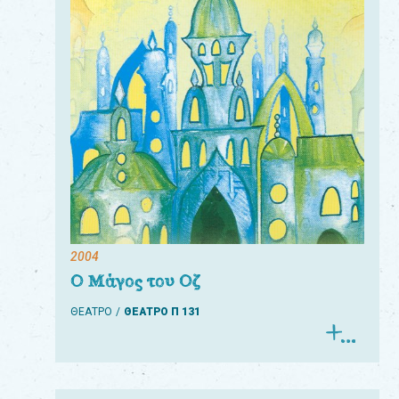
Για
τους:
γονείς
εκπαιδευτικούς
&
συλλόγους
παραγωγούς
&
2004
συνεργάτες
Ο Μάγος του Οζ
ΘΕΑΤΡΟ
ΘΕΑΤΡΟ Π 131