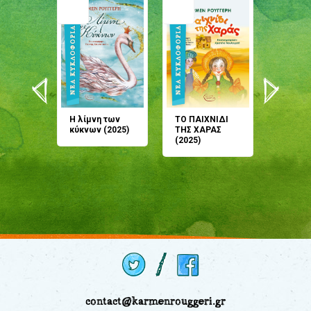
άνη
Η λίμνη των
ΤΟ ΠΑΙΧΝΙΔΙ
Έρχεσαι
άζουσες
κύκνων (2025)
ΤΗΣ ΧΑΡΑΣ
μου; Τ
αμύθι
(2025)
παραμύ
παραμύ
(2024)
contact@karmenrouggeri.gr