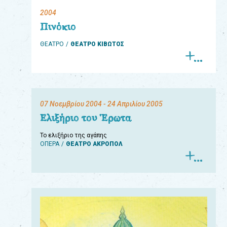
2004
eshop
Πινόκιο
0
ΘΕΑΤΡΟ
ΘΕΑΤΡΟ ΚΙΒΩΤΟΣ
Βιβλία
Εκπαιδευτικά
Παιχνίδια
07 Νοεμβρίου 2004
- 24 Απριλίου 2005
Παρακολούθηση
Ελιξήριο του Έρωτα
παραγγελίας
Το ελιξήριο της αγάπης
ΟΠΕΡΑ
ΘΕΑΤΡΟ ΑΚΡΟΠΟΛ
Έχετε
κωδικό
για
download
μουσικής;