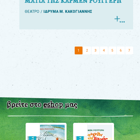
ΜΑΤΙΑ ΤΗΣ ΚΑΡΜΕΝ ΡΟΥΓΓΕΡΗ
ΘΕΑΤΡΟ
ΙΔΡΥΜΑ Μ. ΚΑΚΟΓΙΑΝΝΗΣ
1
2
3
4
5
6
7
βρείτε στο
eshop
μας