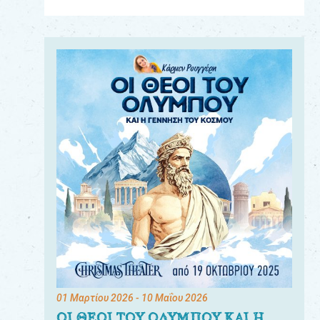
Για
τους:
γονείς
εκπαιδευτικούς
&
συλλόγους
παραγωγούς
&
συνεργάτες
01 Μαρτίου 2026
- 10 Μαΐου 2026
ΟΙ ΘΕΟΙ ΤΟΥ ΟΛΥΜΠΟΥ ΚΑΙ Η