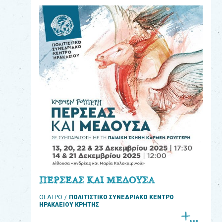
eshop
0
Βιβλία
Εκπαιδευτικά
Παιχνίδια
Παρακολούθηση
παραγγελίας
Έχετε
κωδικό
για
ΠΕΡΣΕΑΣ ΚΑΙ ΜΕΔΟΥΣΑ
download
ΘΕΑΤΡΟ
ΠΟΛΙΤΙΣΤΙΚΟ ΣΥΝΕΔΡΙΑΚΟ ΚΕΝΤΡΟ
μουσικής;
ΗΡΑΚΛΕΙΟΥ ΚΡΗΤΗΣ