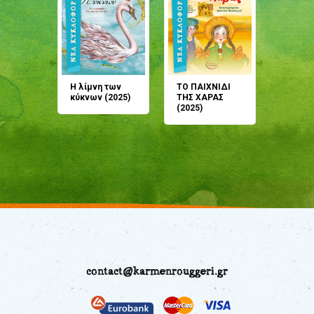
άνη
Η λίμνη των
ΤΟ ΠΑΙΧΝΙΔΙ
Έρχεσαι
άζουσες
κύκνων (2025)
ΤΗΣ ΧΑΡΑΣ
μου; Τ
αμύθι
(2025)
παραμύ
παραμύ
(2024)
contact@karmenrouggeri.gr