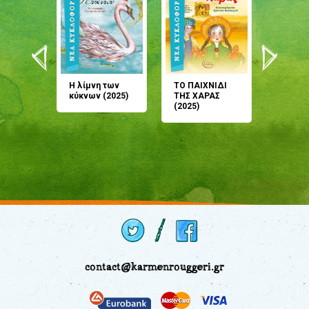
άνη
Η λίμνη των
ΤΟ ΠΑΙΧΝΙΔΙ
Έρχεσαι
άζουσες
κύκνων (2025)
ΤΗΣ ΧΑΡΑΣ
μου; Τ
αμύθι
(2025)
παραμύ
παραμύ
(2024)
contact@karmenrouggeri.gr