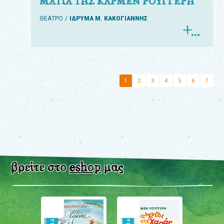
ΜΑΤΙΑ ΤΗΣ ΚΑΡΜΕΝ ΡΟΥΓΓΕΡΗ
ΘΕΑΤΡΟ
ΙΔΡΥΜΑ Μ. ΚΑΚΟΓΙΑΝΝΗΣ
1
2
3
4
5
6
7
βρείτε στο
eshop
μας