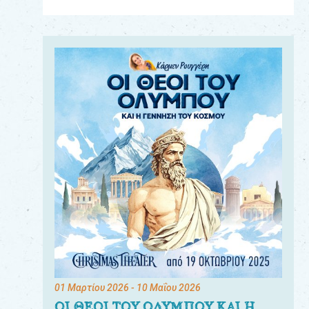
Για
τους:
γονείς
εκπαιδευτικούς
&
συλλόγους
παραγωγούς
&
συνεργάτες
01 Μαρτίου 2026
- 10 Μαΐου 2026
ΟΙ ΘΕΟΙ ΤΟΥ ΟΛΥΜΠΟΥ ΚΑΙ Η