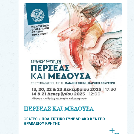
eshop
0
Βιβλία
Εκπαιδευτικά
Παιχνίδια
Παρακολούθηση
παραγγελίας
Έχετε
κωδικό
για
ΠΕΡΣΕΑΣ ΚΑΙ ΜΕΔΟΥΣΑ
download
ΘΕΑΤΡΟ
ΠΟΛΙΤΙΣΤΙΚΟ ΣΥΝΕΔΡΙΑΚΟ ΚΕΝΤΡΟ
μουσικής;
ΗΡΑΚΛΕΙΟΥ ΚΡΗΤΗΣ