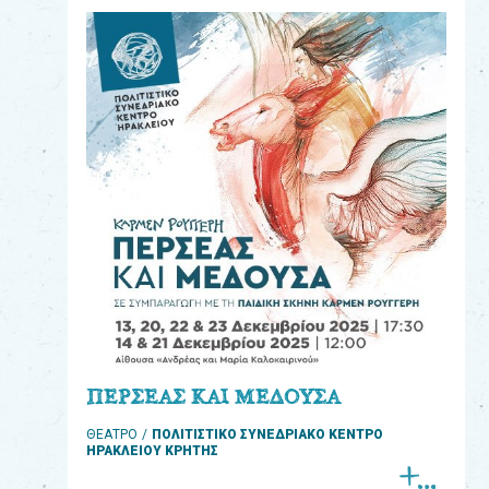
eshop
0
Βιβλία
Εκπαιδευτικά
Παιχνίδια
Παρακολούθηση
παραγγελίας
Έχετε
κωδικό
για
ΠΕΡΣΕΑΣ ΚΑΙ ΜΕΔΟΥΣΑ
download
ΘΕΑΤΡΟ
ΠΟΛΙΤΙΣΤΙΚΟ ΣΥΝΕΔΡΙΑΚΟ ΚΕΝΤΡΟ
μουσικής;
ΗΡΑΚΛΕΙΟΥ ΚΡΗΤΗΣ