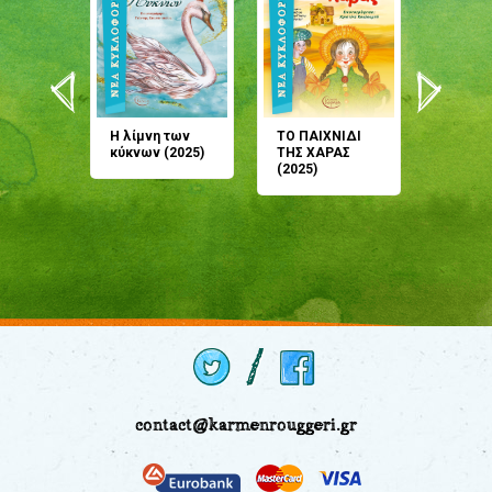
άνη
Η λίμνη των
ΤΟ ΠΑΙΧΝΙΔΙ
Έρχεσαι
άζουσες
κύκνων (2025)
ΤΗΣ ΧΑΡΑΣ
μου; Τ
αμύθι
(2025)
παραμύ
παραμύ
(2024)
contact@karmenrouggeri.gr