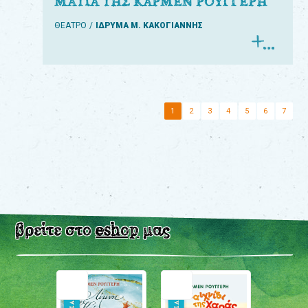
ΜΑΤΙΑ ΤΗΣ ΚΑΡΜΕΝ ΡΟΥΓΓΕΡΗ
ΘΕΑΤΡΟ
ΙΔΡΥΜΑ Μ. ΚΑΚΟΓΙΑΝΝΗΣ
1
2
3
4
5
6
7
βρείτε στο
eshop
μας