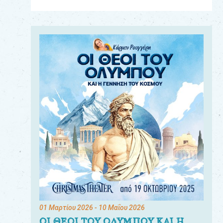
Για
τους:
γονείς
εκπαιδευτικούς
&
συλλόγους
παραγωγούς
&
συνεργάτες
01 Μαρτίου 2026
- 10 Μαΐου 2026
ΟΙ ΘΕΟΙ ΤΟΥ ΟΛΥΜΠΟΥ ΚΑΙ Η