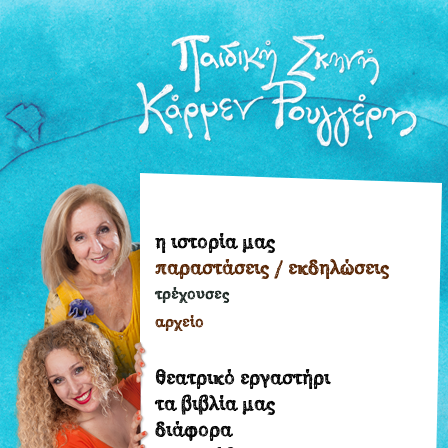
η ιστορία μας
η
παραστάσεις / εκδηλώσεις
ιστορία
μας
τρέχουσες
παραστάσεις
αρχείο
/
εκδηλώσεις
θεατρικό εργαστήρι
τρέχουσες
τα βιβλία μας
διάφορα
αρχείο