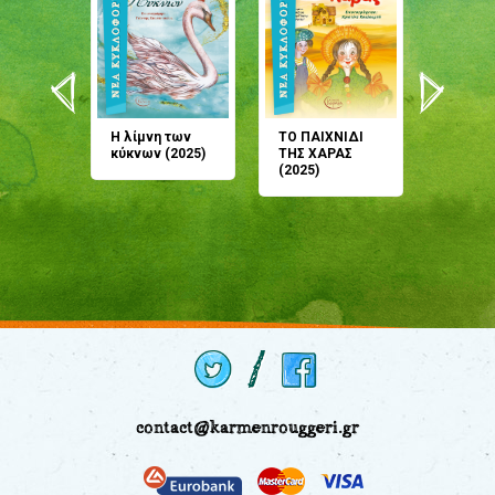
άνη
Η λίμνη των
ΤΟ ΠΑΙΧΝΙΔΙ
Έρχεσαι
άζουσες
κύκνων (2025)
ΤΗΣ ΧΑΡΑΣ
μου; Τ
αμύθι
(2025)
παραμύ
παραμύ
(2024)
contact@karmenrouggeri.gr