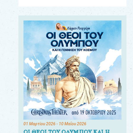
Για
τους:
γονείς
εκπαιδευτικούς
&
συλλόγους
παραγωγούς
&
συνεργάτες
01 Μαρτίου 2026
- 10 Μαΐου 2026
ΟΙ ΘΕΟΙ ΤΟΥ ΟΛΥΜΠΟΥ ΚΑΙ Η