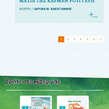
ΜΑΤΙΑ ΤΗΣ ΚΑΡΜΕΝ ΡΟΥΓΓΕΡΗ
ΘΕΑΤΡΟ
ΙΔΡΥΜΑ Μ. ΚΑΚΟΓΙΑΝΝΗΣ
1
2
3
4
5
6
7
βρείτε στο
eshop
μας