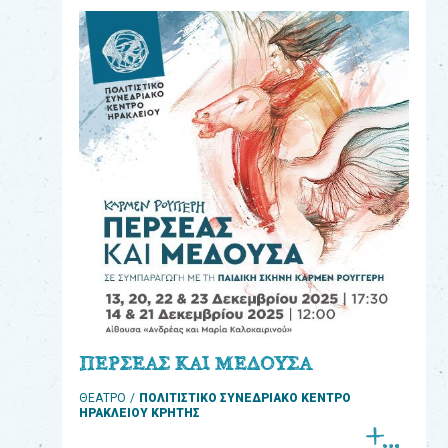
eshop
0
Βιβλία
Εκπαιδευτικά
Παιχνίδια
Παρακολούθηση
παραγγελίας
Έχετε
κωδικό
για
ΠΕΡΣΕΑΣ ΚΑΙ ΜΕΔΟΥΣΑ
download
ΘΕΑΤΡΟ
ΠΟΛΙΤΙΣΤΙΚΟ ΣΥΝΕΔΡΙΑΚΟ ΚΕΝΤΡΟ
μουσικής;
ΗΡΑΚΛΕΙΟΥ ΚΡΗΤΗΣ