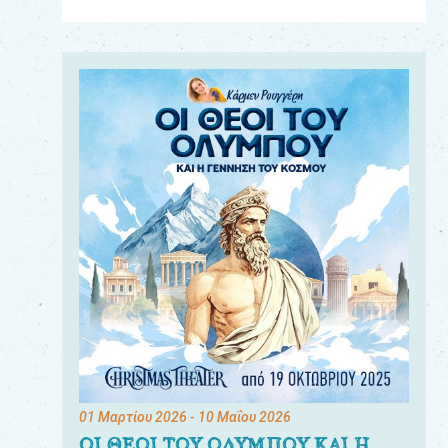
Για
τους:
γονείς
εκπαιδευτικούς
&
συλλόγους
παραγωγούς
&
συνεργάτες
01 Μαρτίου 2026
- 10 Μαΐου 2026
ΟΙ ΘΕΟΙ ΤΟΥ ΟΛΥΜΠΟΥ ΚΑΙ Η