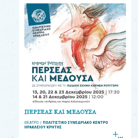
eshop
0
Βιβλία
Εκπαιδευτικά
Παιχνίδια
Παρακολούθηση
παραγγελίας
Έχετε
κωδικό
για
ΠΕΡΣΕΑΣ ΚΑΙ ΜΕΔΟΥΣΑ
download
ΘΕΑΤΡΟ
ΠΟΛΙΤΙΣΤΙΚΟ ΣΥΝΕΔΡΙΑΚΟ ΚΕΝΤΡΟ
μουσικής;
ΗΡΑΚΛΕΙΟΥ ΚΡΗΤΗΣ