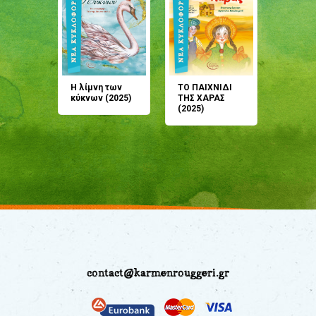
άνη
Η λίμνη των
ΤΟ ΠΑΙΧΝΙΔΙ
Έρχεσαι
άζουσες
κύκνων (2025)
ΤΗΣ ΧΑΡΑΣ
μου; Τ
αμύθι
(2025)
παραμύ
παραμύ
(2024)
contact@karmenrouggeri.gr