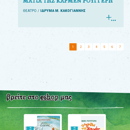
ΜΑΤΙΑ ΤΗΣ ΚΑΡΜΕΝ ΡΟΥΓΓΕΡΗ
ΘΕΑΤΡΟ
ΙΔΡΥΜΑ Μ. ΚΑΚΟΓΙΑΝΝΗΣ
1
2
3
4
5
6
7
βρείτε στο
eshop
μας