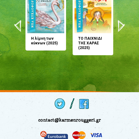
άνη
Η λίμνη των
ΤΟ ΠΑΙΧΝΙΔΙ
Έρχεσαι
άζουσες
κύκνων (2025)
ΤΗΣ ΧΑΡΑΣ
μου; Τ
αμύθι
(2025)
παραμύ
παραμύ
(2024)
contact@karmenrouggeri.gr