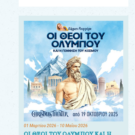
Για
τους:
γονείς
εκπαιδευτικούς
&
συλλόγους
παραγωγούς
&
συνεργάτες
01 Μαρτίου 2026
- 10 Μαΐου 2026
ΟΙ ΘΕΟΙ ΤΟΥ ΟΛΥΜΠΟΥ ΚΑΙ Η