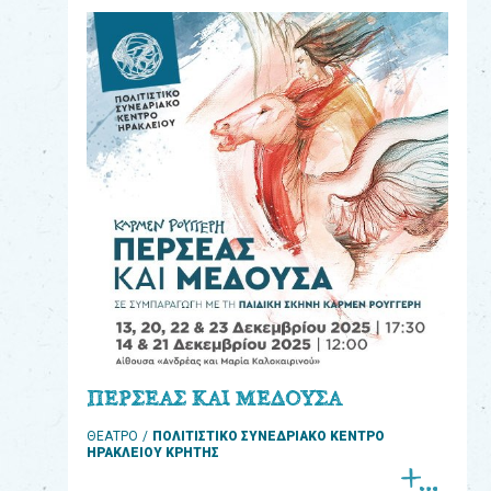
eshop
0
Βιβλία
Εκπαιδευτικά
Παιχνίδια
Παρακολούθηση
παραγγελίας
Έχετε
κωδικό
για
ΠΕΡΣΕΑΣ ΚΑΙ ΜΕΔΟΥΣΑ
download
ΘΕΑΤΡΟ
ΠΟΛΙΤΙΣΤΙΚΟ ΣΥΝΕΔΡΙΑΚΟ ΚΕΝΤΡΟ
μουσικής;
ΗΡΑΚΛΕΙΟΥ ΚΡΗΤΗΣ