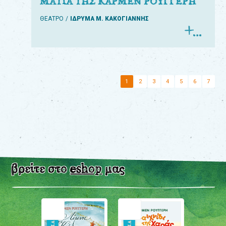
ΜΑΤΙΑ ΤΗΣ ΚΑΡΜΕΝ ΡΟΥΓΓΕΡΗ
ΘΕΑΤΡΟ
ΙΔΡΥΜΑ Μ. ΚΑΚΟΓΙΑΝΝΗΣ
1
2
3
4
5
6
7
βρείτε στο
eshop
μας