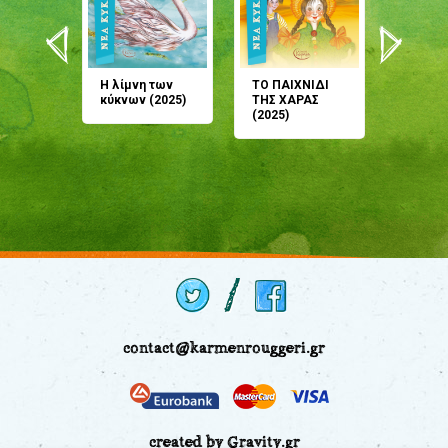
άνη
Η λίμνη των
ΤΟ ΠΑΙΧΝΙΔΙ
Έρχεσαι
άζουσες
κύκνων (2025)
ΤΗΣ ΧΑΡΑΣ
μου; Τ
αμύθι
(2025)
παραμύ
παραμύ
(2024)
contact@karmenrouggeri.gr
created by Gravity.gr