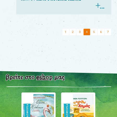
1
2
3
4
5
6
7
βρείτε στο
eshop
μας