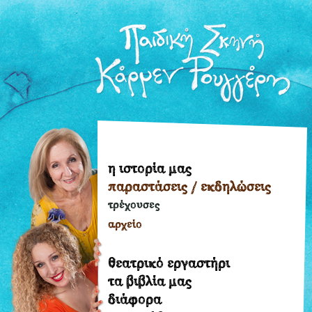
η ιστορία μας
η
παραστάσεις / εκδηλώσεις
ιστορία
μας
τρέχουσες
παραστάσεις
αρχείο
/
εκδηλώσεις
θεατρικό εργαστήρι
τρέχουσες
τα βιβλία μας
διάφορα
αρχείο