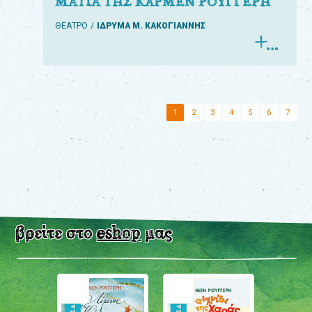
ΜΑΤΙΑ ΤΗΣ ΚΑΡΜΕΝ ΡΟΥΓΓΕΡΗ
ΘΕΑΤΡΟ
ΙΔΡΥΜΑ Μ. ΚΑΚΟΓΙΑΝΝΗΣ
1
2
3
4
5
6
7
βρείτε στο
eshop
μας