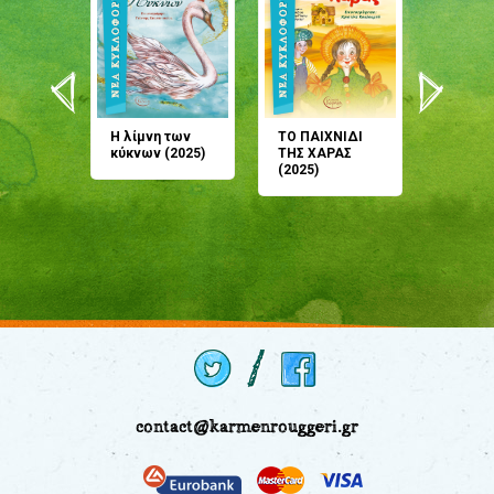
άνη
Η λίμνη των
ΤΟ ΠΑΙΧΝΙΔΙ
Έρχεσαι
άζουσες
κύκνων (2025)
ΤΗΣ ΧΑΡΑΣ
μου; Τ
αμύθι
(2025)
παραμύ
παραμύ
(2024)
contact@karmenrouggeri.gr