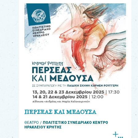
eshop
0
Βιβλία
Εκπαιδευτικά
Παιχνίδια
Παρακολούθηση
παραγγελίας
Έχετε
κωδικό
για
ΠΕΡΣΕΑΣ ΚΑΙ ΜΕΔΟΥΣΑ
download
ΘΕΑΤΡΟ
ΠΟΛΙΤΙΣΤΙΚΟ ΣΥΝΕΔΡΙΑΚΟ ΚΕΝΤΡΟ
μουσικής;
ΗΡΑΚΛΕΙΟΥ ΚΡΗΤΗΣ