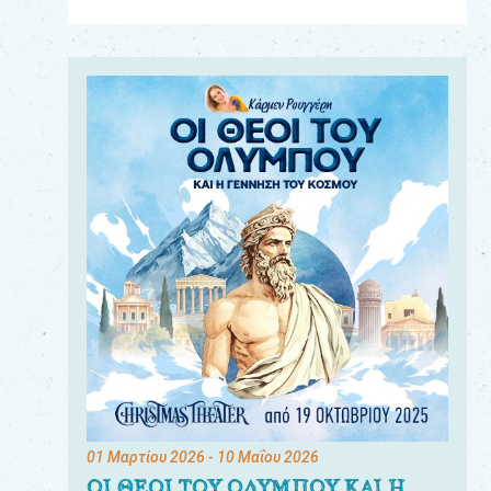
Για
τους:
γονείς
εκπαιδευτικούς
&
συλλόγους
παραγωγούς
&
συνεργάτες
01 Μαρτίου 2026
- 10 Μαΐου 2026
ΟΙ ΘΕΟΙ ΤΟΥ ΟΛΥΜΠΟΥ ΚΑΙ Η