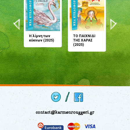
άνη
Η λίμνη των
ΤΟ ΠΑΙΧΝΙΔΙ
Έρχεσαι
άζουσες
κύκνων (2025)
ΤΗΣ ΧΑΡΑΣ
μου; Τ
αμύθι
(2025)
παραμύ
παραμύ
(2024)
contact@karmenrouggeri.gr