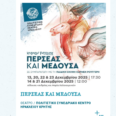
eshop
0
Βιβλία
Εκπαιδευτικά
Παιχνίδια
Παρακολούθηση
παραγγελίας
Έχετε
κωδικό
για
ΠΕΡΣΕΑΣ ΚΑΙ ΜΕΔΟΥΣΑ
download
ΘΕΑΤΡΟ
ΠΟΛΙΤΙΣΤΙΚΟ ΣΥΝΕΔΡΙΑΚΟ ΚΕΝΤΡΟ
μουσικής;
ΗΡΑΚΛΕΙΟΥ ΚΡΗΤΗΣ