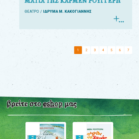
ΜΑΤΙΑ ΤΗΣ ΚΑΡΜΕΝ ΡΟΥΓΓΕΡΗ
ΘΕΑΤΡΟ
ΙΔΡΥΜΑ Μ. ΚΑΚΟΓΙΑΝΝΗΣ
1
2
3
4
5
6
7
βρείτε στο
eshop
μας