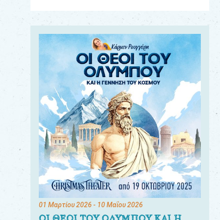
Για
τους:
γονείς
εκπαιδευτικούς
&
συλλόγους
παραγωγούς
&
συνεργάτες
01 Μαρτίου 2026
- 10 Μαΐου 2026
ΟΙ ΘΕΟΙ ΤΟΥ ΟΛΥΜΠΟΥ ΚΑΙ Η