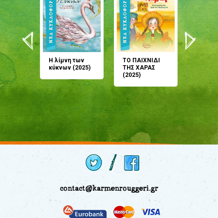
άνη
Η λίμνη των
ΤΟ ΠΑΙΧΝΙΔΙ
Έρχεσαι
άζουσες
κύκνων (2025)
ΤΗΣ ΧΑΡΑΣ
μου; Τ
αμύθι
(2025)
παραμύ
παραμύ
(2024)
contact@karmenrouggeri.gr