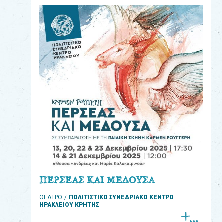
eshop
0
Βιβλία
Εκπαιδευτικά
Παιχνίδια
Παρακολούθηση
παραγγελίας
Έχετε
κωδικό
για
ΠΕΡΣΕΑΣ ΚΑΙ ΜΕΔΟΥΣΑ
download
ΘΕΑΤΡΟ
ΠΟΛΙΤΙΣΤΙΚΟ ΣΥΝΕΔΡΙΑΚΟ ΚΕΝΤΡΟ
μουσικής;
ΗΡΑΚΛΕΙΟΥ ΚΡΗΤΗΣ