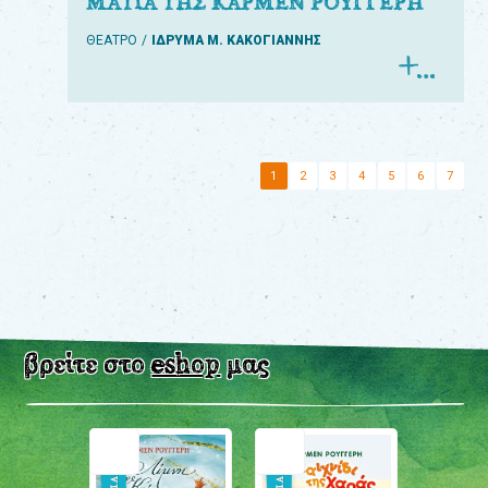
ΜΑΤΙΑ ΤΗΣ ΚΑΡΜΕΝ ΡΟΥΓΓΕΡΗ
ΘΕΑΤΡΟ
ΙΔΡΥΜΑ Μ. ΚΑΚΟΓΙΑΝΝΗΣ
1
2
3
4
5
6
7
βρείτε στο
eshop
μας