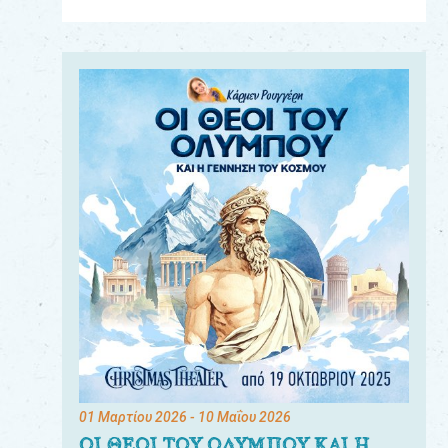
Για
τους:
γονείς
εκπαιδευτικούς
&
συλλόγους
παραγωγούς
&
συνεργάτες
01 Μαρτίου 2026
- 10 Μαΐου 2026
ΟΙ ΘΕΟΙ ΤΟΥ ΟΛΥΜΠΟΥ ΚΑΙ Η