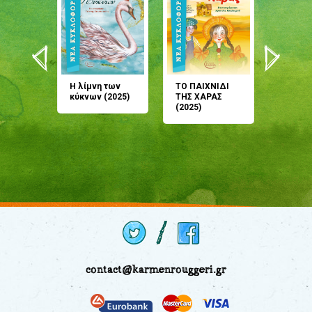
άνη
Η λίμνη των
ΤΟ ΠΑΙΧΝΙΔΙ
Έρχεσαι
άζουσες
κύκνων (2025)
ΤΗΣ ΧΑΡΑΣ
μου; Τ
αμύθι
(2025)
παραμύ
παραμύ
(2024)
contact@karmenrouggeri.gr