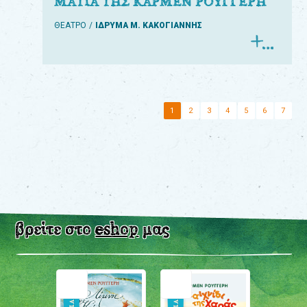
ΜΑΤΙΑ ΤΗΣ ΚΑΡΜΕΝ ΡΟΥΓΓΕΡΗ
ΘΕΑΤΡΟ
ΙΔΡΥΜΑ Μ. ΚΑΚΟΓΙΑΝΝΗΣ
1
2
3
4
5
6
7
βρείτε στο
eshop
μας