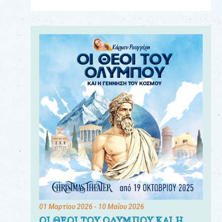
Για
τους:
γονείς
εκπαιδευτικούς
&
συλλόγους
παραγωγούς
&
συνεργάτες
01 Μαρτίου 2026
- 10 Μαΐου 2026
ΟΙ ΘΕΟΙ ΤΟΥ ΟΛΥΜΠΟΥ ΚΑΙ Η