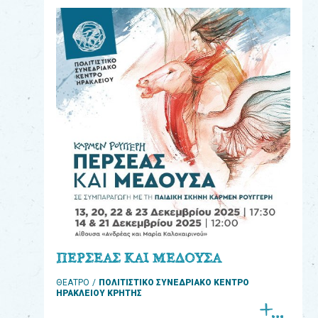
eshop
0
Βιβλία
Εκπαιδευτικά
Παιχνίδια
Παρακολούθηση
παραγγελίας
Έχετε
κωδικό
για
ΠΕΡΣΕΑΣ ΚΑΙ ΜΕΔΟΥΣΑ
download
ΘΕΑΤΡΟ
ΠΟΛΙΤΙΣΤΙΚΟ ΣΥΝΕΔΡΙΑΚΟ ΚΕΝΤΡΟ
μουσικής;
ΗΡΑΚΛΕΙΟΥ ΚΡΗΤΗΣ