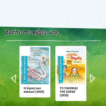
βρείτε στο
eshop
μας
άνη
Η λίμνη των
ΤΟ ΠΑΙΧΝΙΔΙ
Έρχεσαι
άζουσες
κύκνων (2025)
ΤΗΣ ΧΑΡΑΣ
μου; Τ
αμύθι
(2025)
παραμύ
παραμύ
(2024)