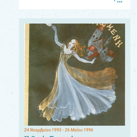
Για
τους:
γονείς
εκπαιδευτικούς
&
συλλόγους
παραγωγούς
&
συνεργάτες
24 Νοεμβρίου 1995
- 26 Μαΐου 1996