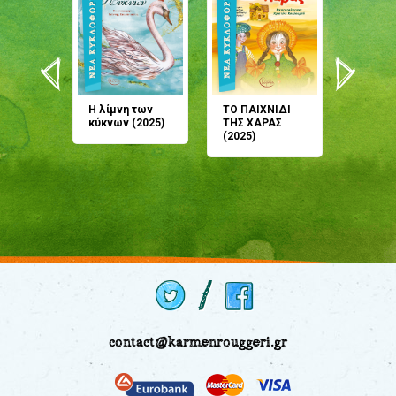
άνη
Η λίμνη των
ΤΟ ΠΑΙΧΝΙΔΙ
Έρχεσαι
άζουσες
κύκνων (2025)
ΤΗΣ ΧΑΡΑΣ
μου; Τ
αμύθι
(2025)
παραμύ
παραμύ
(2024)
contact@karmenrouggeri.gr