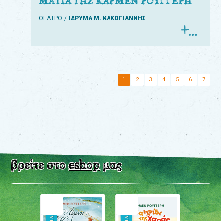
ΜΑΤΙΑ ΤΗΣ ΚΑΡΜΕΝ ΡΟΥΓΓΕΡΗ
ΘΕΑΤΡΟ
ΙΔΡΥΜΑ Μ. ΚΑΚΟΓΙΑΝΝΗΣ
1
2
3
4
5
6
7
βρείτε στο
eshop
μας