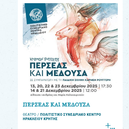
eshop
0
Βιβλία
Εκπαιδευτικά
Παιχνίδια
Παρακολούθηση
παραγγελίας
Έχετε
κωδικό
για
ΠΕΡΣΕΑΣ ΚΑΙ ΜΕΔΟΥΣΑ
download
ΘΕΑΤΡΟ
ΠΟΛΙΤΙΣΤΙΚΟ ΣΥΝΕΔΡΙΑΚΟ ΚΕΝΤΡΟ
μουσικής;
ΗΡΑΚΛΕΙΟΥ ΚΡΗΤΗΣ