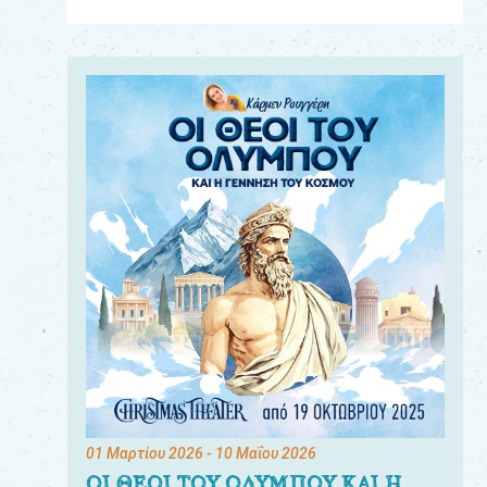
Για
τους:
γονείς
εκπαιδευτικούς
&
συλλόγους
παραγωγούς
&
συνεργάτες
01 Μαρτίου 2026
- 10 Μαΐου 2026
ΟΙ ΘΕΟΙ ΤΟΥ ΟΛΥΜΠΟΥ ΚΑΙ Η