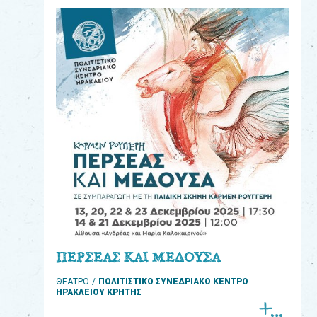
eshop
0
Βιβλία
Εκπαιδευτικά
Παιχνίδια
Παρακολούθηση
παραγγελίας
Έχετε
κωδικό
για
ΠΕΡΣΕΑΣ ΚΑΙ ΜΕΔΟΥΣΑ
download
ΘΕΑΤΡΟ
ΠΟΛΙΤΙΣΤΙΚΟ ΣΥΝΕΔΡΙΑΚΟ ΚΕΝΤΡΟ
μουσικής;
ΗΡΑΚΛΕΙΟΥ ΚΡΗΤΗΣ