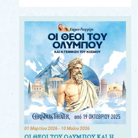
Για
τους:
γονείς
εκπαιδευτικούς
&
συλλόγους
παραγωγούς
&
συνεργάτες
01 Μαρτίου 2026
- 10 Μαΐου 2026
ΟΙ ΘΕΟΙ ΤΟΥ ΟΛΥΜΠΟΥ ΚΑΙ Η