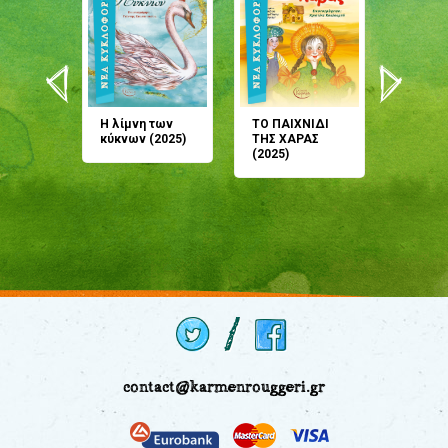
άνη
Η λίμνη των
ΤΟ ΠΑΙΧΝΙΔΙ
Έρχεσαι
άζουσες
κύκνων (2025)
ΤΗΣ ΧΑΡΑΣ
μου; Τ
αμύθι
(2025)
παραμύ
παραμύ
(2024)
contact@karmenrouggeri.gr