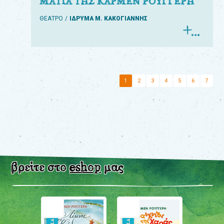
ΜΑΤΙΑ ΤΗΣ ΚΑΡΜΕΝ ΡΟΥΓΓΕΡΗ
ΘΕΑΤΡΟ
ΙΔΡΥΜΑ Μ. ΚΑΚΟΓΙΑΝΝΗΣ
1
2
3
4
5
6
7
βρείτε στο
eshop
μας