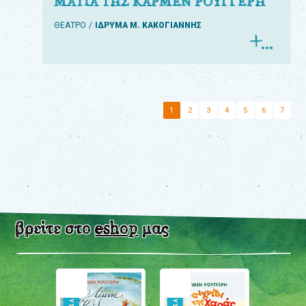
ΜΑΤΙΑ ΤΗΣ ΚΑΡΜΕΝ ΡΟΥΓΓΕΡΗ
ΘΕΑΤΡΟ
ΙΔΡΥΜΑ Μ. ΚΑΚΟΓΙΑΝΝΗΣ
1
2
3
4
5
6
7
βρείτε στο
eshop
μας