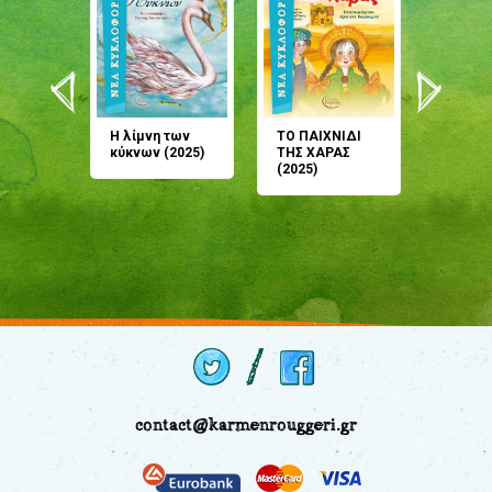
άνη
Η λίμνη των
ΤΟ ΠΑΙΧΝΙΔΙ
Έρχεσαι
άζουσες
κύκνων (2025)
ΤΗΣ ΧΑΡΑΣ
μου; Τ
αμύθι
(2025)
παραμύ
παραμύ
(2024)
contact@karmenrouggeri.gr