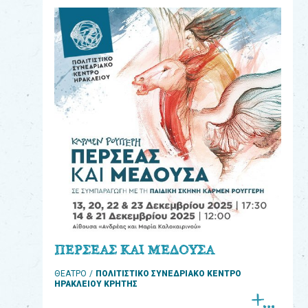
eshop
0
Βιβλία
Εκπαιδευτικά
Παιχνίδια
Παρακολούθηση
παραγγελίας
Έχετε
κωδικό
για
ΠΕΡΣΕΑΣ ΚΑΙ ΜΕΔΟΥΣΑ
download
ΘΕΑΤΡΟ
ΠΟΛΙΤΙΣΤΙΚΟ ΣΥΝΕΔΡΙΑΚΟ ΚΕΝΤΡΟ
μουσικής;
ΗΡΑΚΛΕΙΟΥ ΚΡΗΤΗΣ