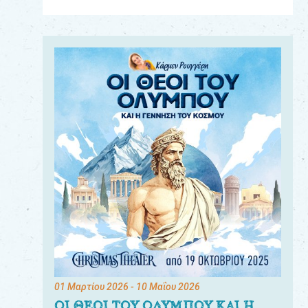
Για
τους:
γονείς
εκπαιδευτικούς
&
συλλόγους
παραγωγούς
&
συνεργάτες
01 Μαρτίου 2026
- 10 Μαΐου 2026
ΟΙ ΘΕΟΙ ΤΟΥ ΟΛΥΜΠΟΥ ΚΑΙ Η