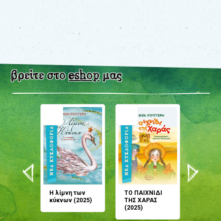
βρείτε στο
eshop
μας
άνη
Η λίμνη των
ΤΟ ΠΑΙΧΝΙΔΙ
Έρχεσαι
άζουσες
κύκνων (2025)
ΤΗΣ ΧΑΡΑΣ
μου; Τ
αμύθι
(2025)
παραμύ
παραμύ