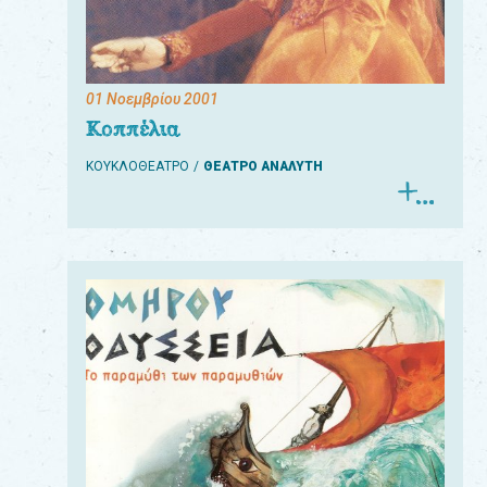
01 Νοεμβρίου 2001
Για
Κοππέλια
τους:
ΚΟΥΚΛΟΘΕΑΤΡΟ
ΘΕΑΤΡΟ ΑΝΑΛΥΤΗ
γονείς
εκπαιδευτικούς
&
συλλόγους
παραγωγούς
&
συνεργάτες