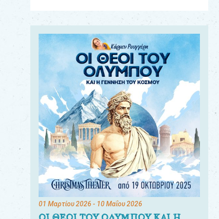
Για
τους:
γονείς
εκπαιδευτικούς
&
συλλόγους
παραγωγούς
&
συνεργάτες
01 Μαρτίου 2026
- 10 Μαΐου 2026
ΟΙ ΘΕΟΙ ΤΟΥ ΟΛΥΜΠΟΥ ΚΑΙ Η