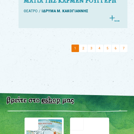
ΜΑΤΙΑ ΤΗΣ ΚΑΡΜΕΝ ΡΟΥΓΓΕΡΗ
ΘΕΑΤΡΟ
ΙΔΡΥΜΑ Μ. ΚΑΚΟΓΙΑΝΝΗΣ
1
2
3
4
5
6
7
βρείτε στο
eshop
μας