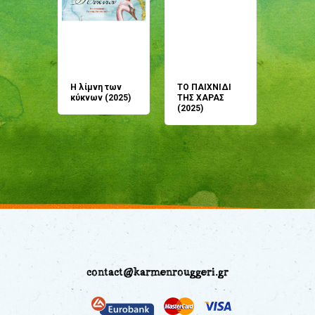
άνη
Η λίμνη των
ΤΟ ΠΑΙΧΝΙΔΙ
Έρχεσαι
άζουσες
κύκνων (2025)
ΤΗΣ ΧΑΡΑΣ
μου; Τ
αμύθι
(2025)
παραμύ
παραμύ
(2024)
contact@karmenrouggeri.gr