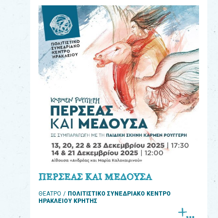
eshop
0
Βιβλία
Εκπαιδευτικά
Παιχνίδια
Παρακολούθηση
παραγγελίας
Έχετε
κωδικό
για
ΠΕΡΣΕΑΣ ΚΑΙ ΜΕΔΟΥΣΑ
download
ΘΕΑΤΡΟ
ΠΟΛΙΤΙΣΤΙΚΟ ΣΥΝΕΔΡΙΑΚΟ ΚΕΝΤΡΟ
μουσικής;
ΗΡΑΚΛΕΙΟΥ ΚΡΗΤΗΣ