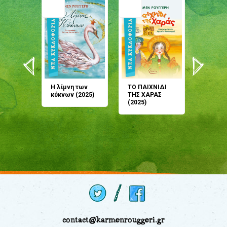
άνη
Η λίμνη των
ΤΟ ΠΑΙΧΝΙΔΙ
Έρχεσαι
άζουσες
κύκνων (2025)
ΤΗΣ ΧΑΡΑΣ
μου; Τ
αμύθι
(2025)
παραμύ
παραμύ
(2024)
contact@karmenrouggeri.gr