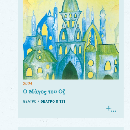
Για
τους:
γονείς
εκπαιδευτικούς
&
συλλόγους
παραγωγούς
&
2004
συνεργάτες
Ο Μάγος του Οζ
ΘΕΑΤΡΟ
ΘΕΑΤΡΟ Π 131