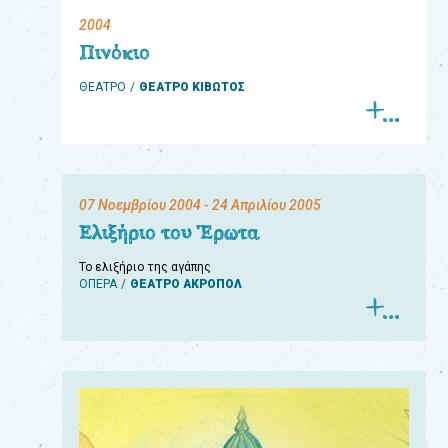
2004
eshop
Πινόκιο
0
ΘΕΑΤΡΟ
ΘΕΑΤΡΟ ΚΙΒΩΤΟΣ
Βιβλία
Εκπαιδευτικά
Παιχνίδια
07 Νοεμβρίου 2004
- 24 Απριλίου 2005
Παρακολούθηση
Ελιξήριο του Έρωτα
παραγγελίας
Το ελιξήριο της αγάπης
ΟΠΕΡΑ
ΘΕΑΤΡΟ ΑΚΡΟΠΟΛ
Έχετε
κωδικό
για
download
μουσικής;