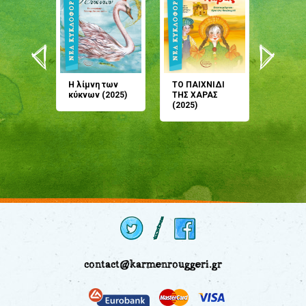
άνη
Η λίμνη των
ΤΟ ΠΑΙΧΝΙΔΙ
Έρχεσαι
άζουσες
κύκνων (2025)
ΤΗΣ ΧΑΡΑΣ
μου; Τ
αμύθι
(2025)
παραμύ
παραμύ
(2024)
contact@karmenrouggeri.gr