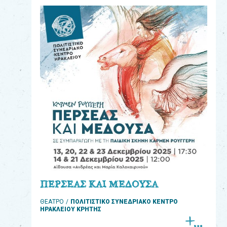
eshop
0
Βιβλία
Εκπαιδευτικά
Παιχνίδια
Παρακολούθηση
παραγγελίας
Έχετε
κωδικό
για
ΠΕΡΣΕΑΣ ΚΑΙ ΜΕΔΟΥΣΑ
download
ΘΕΑΤΡΟ
ΠΟΛΙΤΙΣΤΙΚΟ ΣΥΝΕΔΡΙΑΚΟ ΚΕΝΤΡΟ
μουσικής;
ΗΡΑΚΛΕΙΟΥ ΚΡΗΤΗΣ