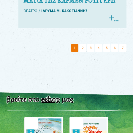
ΜΑΤΙΑ ΤΗΣ ΚΑΡΜΕΝ ΡΟΥΓΓΕΡΗ
ΘΕΑΤΡΟ
ΙΔΡΥΜΑ Μ. ΚΑΚΟΓΙΑΝΝΗΣ
1
2
3
4
5
6
7
βρείτε στο
eshop
μας