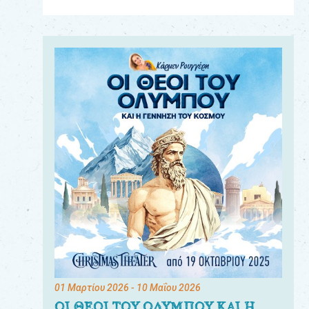
Για
τους:
γονείς
εκπαιδευτικούς
&
συλλόγους
παραγωγούς
&
συνεργάτες
01 Μαρτίου 2026
- 10 Μαΐου 2026
ΟΙ ΘΕΟΙ ΤΟΥ ΟΛΥΜΠΟΥ ΚΑΙ Η