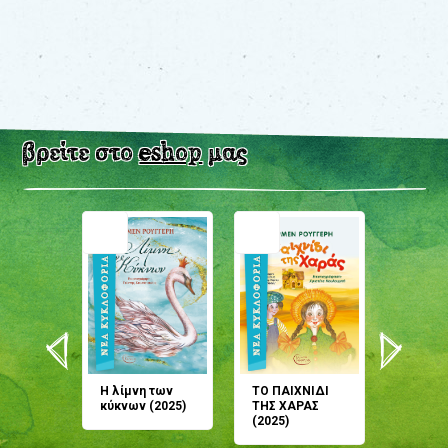
βρείτε στο
eshop
μας
άνη
Η λίμνη των
ΤΟ ΠΑΙΧΝΙΔΙ
Έρχεσαι
άζουσες
κύκνων (2025)
ΤΗΣ ΧΑΡΑΣ
μου; Τ
αμύθι
(2025)
παραμύ
παραμύ