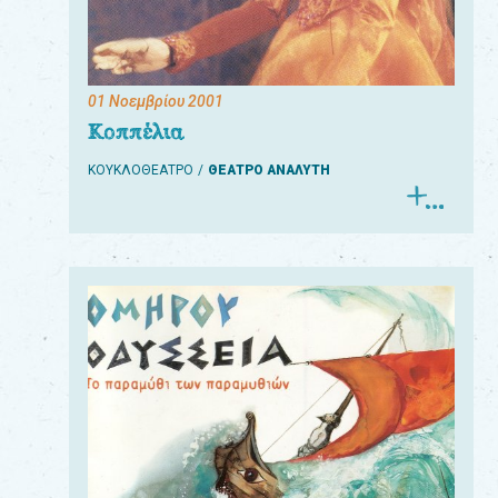
01 Νοεμβρίου 2001
Για
Κοππέλια
τους:
ΚΟΥΚΛΟΘΕΑΤΡΟ
ΘΕΑΤΡΟ ΑΝΑΛΥΤΗ
γονείς
εκπαιδευτικούς
&
συλλόγους
παραγωγούς
&
συνεργάτες