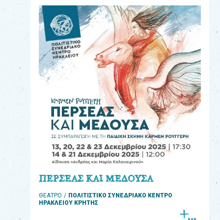
eshop
0
Βιβλία
Εκπαιδευτικά
Παιχνίδια
Παρακολούθηση
παραγγελίας
Έχετε
κωδικό
για
ΠΕΡΣΕΑΣ ΚΑΙ ΜΕΔΟΥΣΑ
download
ΘΕΑΤΡΟ
ΠΟΛΙΤΙΣΤΙΚΟ ΣΥΝΕΔΡΙΑΚΟ ΚΕΝΤΡΟ
μουσικής;
ΗΡΑΚΛΕΙΟΥ ΚΡΗΤΗΣ