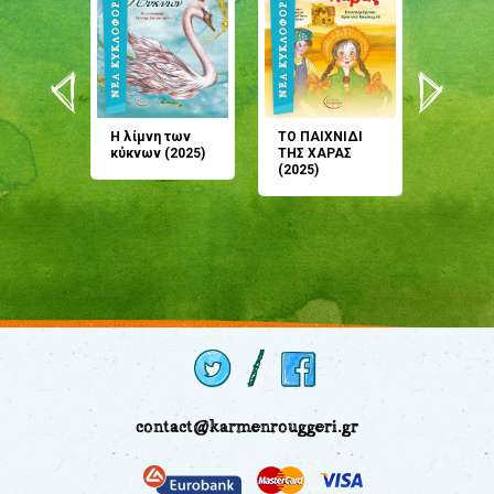
άνη
Η λίμνη των
ΤΟ ΠΑΙΧΝΙΔΙ
Έρχεσαι
άζουσες
κύκνων (2025)
ΤΗΣ ΧΑΡΑΣ
μου; Τ
αμύθι
(2025)
παραμύ
παραμύ
(2024)
contact@karmenrouggeri.gr