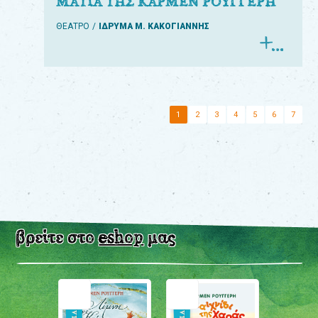
ΜΑΤΙΑ ΤΗΣ ΚΑΡΜΕΝ ΡΟΥΓΓΕΡΗ
ΘΕΑΤΡΟ
ΙΔΡΥΜΑ Μ. ΚΑΚΟΓΙΑΝΝΗΣ
1
2
3
4
5
6
7
βρείτε στο
eshop
μας