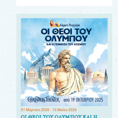
Για
τους:
γονείς
εκπαιδευτικούς
&
συλλόγους
παραγωγούς
&
συνεργάτες
01 Μαρτίου 2026
- 10 Μαΐου 2026
ΟΙ ΘΕΟΙ ΤΟΥ ΟΛΥΜΠΟΥ ΚΑΙ Η