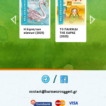
άνη
Η λίμνη των
ΤΟ ΠΑΙΧΝΙΔΙ
Έρχεσαι
άζουσες
κύκνων (2025)
ΤΗΣ ΧΑΡΑΣ
μου; Τ
αμύθι
(2025)
παραμύ
παραμύ
(2024)
contact@karmenrouggeri.gr