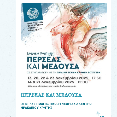
eshop
0
Βιβλία
Εκπαιδευτικά
Παιχνίδια
Παρακολούθηση
παραγγελίας
Έχετε
κωδικό
για
ΠΕΡΣΕΑΣ ΚΑΙ ΜΕΔΟΥΣΑ
download
ΘΕΑΤΡΟ
ΠΟΛΙΤΙΣΤΙΚΟ ΣΥΝΕΔΡΙΑΚΟ ΚΕΝΤΡΟ
μουσικής;
ΗΡΑΚΛΕΙΟΥ ΚΡΗΤΗΣ