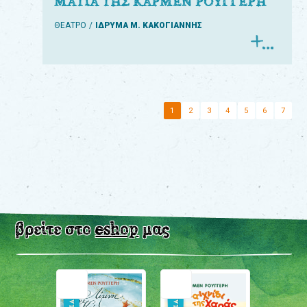
ΜΑΤΙΑ ΤΗΣ ΚΑΡΜΕΝ ΡΟΥΓΓΕΡΗ
ΘΕΑΤΡΟ
ΙΔΡΥΜΑ Μ. ΚΑΚΟΓΙΑΝΝΗΣ
1
2
3
4
5
6
7
βρείτε στο
eshop
μας