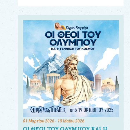
Για
τους:
γονείς
εκπαιδευτικούς
&
συλλόγους
παραγωγούς
&
συνεργάτες
01 Μαρτίου 2026
- 10 Μαΐου 2026
ΟΙ ΘΕΟΙ ΤΟΥ ΟΛΥΜΠΟΥ ΚΑΙ Η