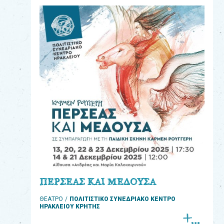
eshop
0
Βιβλία
Εκπαιδευτικά
Παιχνίδια
Παρακολούθηση
παραγγελίας
Έχετε
κωδικό
για
ΠΕΡΣΕΑΣ ΚΑΙ ΜΕΔΟΥΣΑ
download
ΘΕΑΤΡΟ
ΠΟΛΙΤΙΣΤΙΚΟ ΣΥΝΕΔΡΙΑΚΟ ΚΕΝΤΡΟ
μουσικής;
ΗΡΑΚΛΕΙΟΥ ΚΡΗΤΗΣ