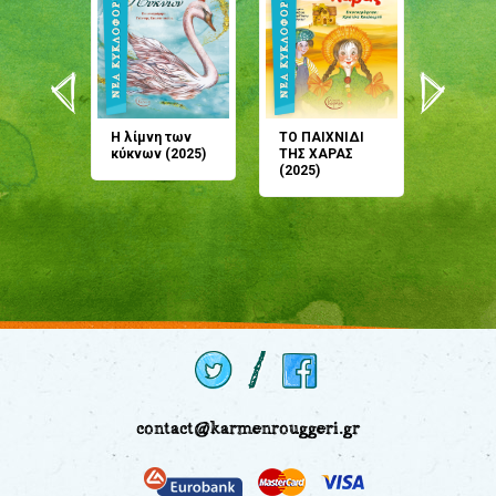
άνη
Η λίμνη των
ΤΟ ΠΑΙΧΝΙΔΙ
Έρχεσαι
άζουσες
κύκνων (2025)
ΤΗΣ ΧΑΡΑΣ
μου; Τ
αμύθι
(2025)
παραμύ
παραμύ
(2024)
contact@karmenrouggeri.gr