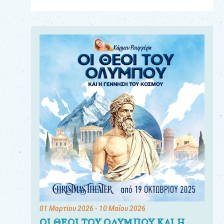
Για
τους:
γονείς
εκπαιδευτικούς
&
συλλόγους
παραγωγούς
&
συνεργάτες
01 Μαρτίου 2026
- 10 Μαΐου 2026
ΟΙ ΘΕΟΙ ΤΟΥ ΟΛΥΜΠΟΥ ΚΑΙ Η