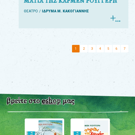
ΜΑΤΙΑ ΤΗΣ ΚΑΡΜΕΝ ΡΟΥΓΓΕΡΗ
ΘΕΑΤΡΟ
ΙΔΡΥΜΑ Μ. ΚΑΚΟΓΙΑΝΝΗΣ
1
2
3
4
5
6
7
βρείτε στο
eshop
μας