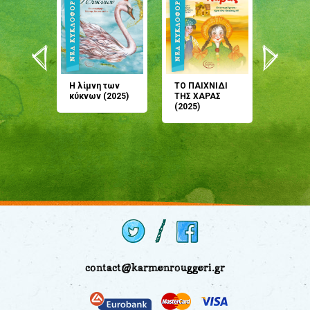
άνη
Η λίμνη των
ΤΟ ΠΑΙΧΝΙΔΙ
Έρχεσαι
άζουσες
κύκνων (2025)
ΤΗΣ ΧΑΡΑΣ
μου; Τ
αμύθι
(2025)
παραμύ
παραμύ
(2024)
contact@karmenrouggeri.gr