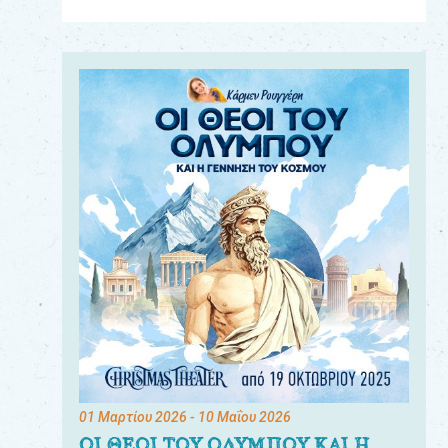
Για
τους:
γονείς
εκπαιδευτικούς
&
συλλόγους
παραγωγούς
&
συνεργάτες
01 Μαρτίου 2026
- 10 Μαΐου 2026
ΟΙ ΘΕΟΙ ΤΟΥ ΟΛΥΜΠΟΥ ΚΑΙ Η