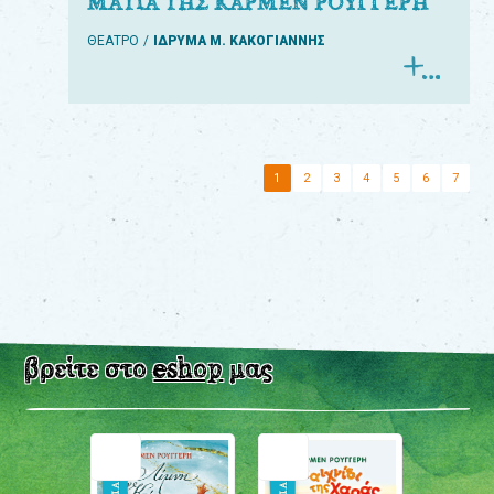
ΜΑΤΙΑ ΤΗΣ ΚΑΡΜΕΝ ΡΟΥΓΓΕΡΗ
ΘΕΑΤΡΟ
ΙΔΡΥΜΑ Μ. ΚΑΚΟΓΙΑΝΝΗΣ
1
2
3
4
5
6
7
βρείτε στο
eshop
μας