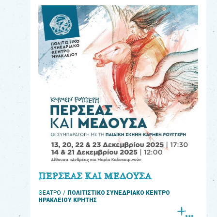
eshop
0
Βιβλία
Εκπαιδευτικά
Παιχνίδια
Παρακολούθηση
παραγγελίας
Έχετε
κωδικό
για
ΠΕΡΣΕΑΣ ΚΑΙ ΜΕΔΟΥΣΑ
download
ΘΕΑΤΡΟ
ΠΟΛΙΤΙΣΤΙΚΟ ΣΥΝΕΔΡΙΑΚΟ ΚΕΝΤΡΟ
μουσικής;
ΗΡΑΚΛΕΙΟΥ ΚΡΗΤΗΣ