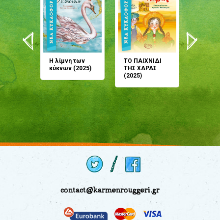
άνη
Η λίμνη των
ΤΟ ΠΑΙΧΝΙΔΙ
Έρχεσαι
άζουσες
κύκνων (2025)
ΤΗΣ ΧΑΡΑΣ
μου; Τ
αμύθι
(2025)
παραμύ
παραμύ
(2024)
contact@karmenrouggeri.gr