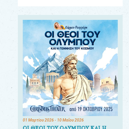
Για
τους:
γονείς
εκπαιδευτικούς
&
συλλόγους
παραγωγούς
&
συνεργάτες
01 Μαρτίου 2026
- 10 Μαΐου 2026
ΟΙ ΘΕΟΙ ΤΟΥ ΟΛΥΜΠΟΥ ΚΑΙ Η