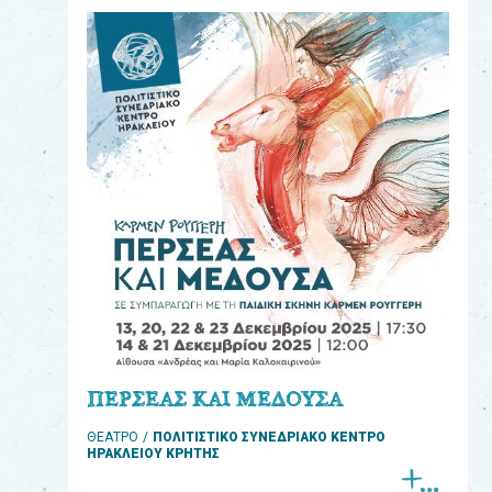
eshop
0
Βιβλία
Εκπαιδευτικά
Παιχνίδια
Παρακολούθηση
παραγγελίας
Έχετε
κωδικό
για
ΠΕΡΣΕΑΣ ΚΑΙ ΜΕΔΟΥΣΑ
download
ΘΕΑΤΡΟ
ΠΟΛΙΤΙΣΤΙΚΟ ΣΥΝΕΔΡΙΑΚΟ ΚΕΝΤΡΟ
μουσικής;
ΗΡΑΚΛΕΙΟΥ ΚΡΗΤΗΣ