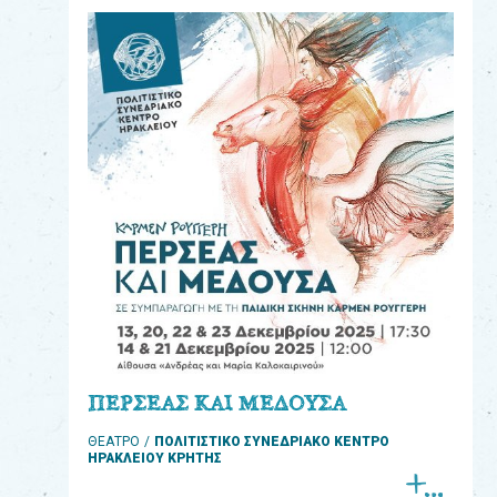
eshop
0
Βιβλία
Εκπαιδευτικά
Παιχνίδια
Παρακολούθηση
παραγγελίας
Έχετε
κωδικό
για
ΠΕΡΣΕΑΣ ΚΑΙ ΜΕΔΟΥΣΑ
download
ΘΕΑΤΡΟ
ΠΟΛΙΤΙΣΤΙΚΟ ΣΥΝΕΔΡΙΑΚΟ ΚΕΝΤΡΟ
μουσικής;
ΗΡΑΚΛΕΙΟΥ ΚΡΗΤΗΣ