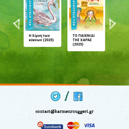
άνη
Η λίμνη των
ΤΟ ΠΑΙΧΝΙΔΙ
Έρχεσαι
άζουσες
κύκνων (2025)
ΤΗΣ ΧΑΡΑΣ
μου; Τ
αμύθι
(2025)
παραμύ
παραμύ
(2024)
contact@karmenrouggeri.gr