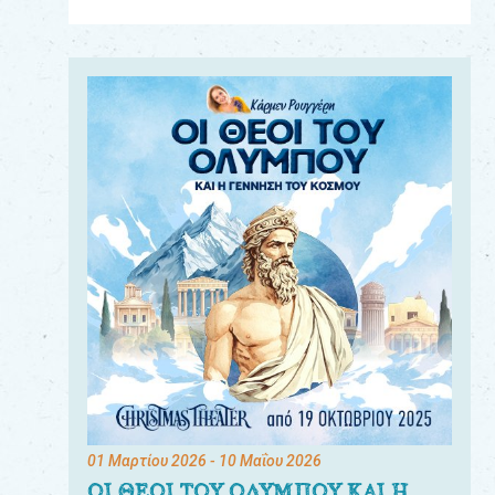
Για
τους:
γονείς
εκπαιδευτικούς
&
συλλόγους
παραγωγούς
&
συνεργάτες
01 Μαρτίου 2026
- 10 Μαΐου 2026
ΟΙ ΘΕΟΙ ΤΟΥ ΟΛΥΜΠΟΥ ΚΑΙ Η