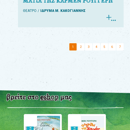
ΜΑΤΙΑ ΤΗΣ ΚΑΡΜΕΝ ΡΟΥΓΓΕΡΗ
ΘΕΑΤΡΟ
ΙΔΡΥΜΑ Μ. ΚΑΚΟΓΙΑΝΝΗΣ
1
2
3
4
5
6
7
βρείτε στο
eshop
μας