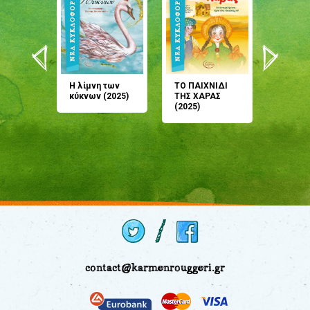
άνη
Η λίμνη των
ΤΟ ΠΑΙΧΝΙΔΙ
Έρχεσαι
άζουσες
κύκνων (2025)
ΤΗΣ ΧΑΡΑΣ
μου; Τ
αμύθι
(2025)
παραμύ
παραμύ
(2024)
contact@karmenrouggeri.gr