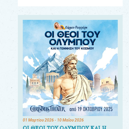
Για
τους:
γονείς
εκπαιδευτικούς
&
συλλόγους
παραγωγούς
&
συνεργάτες
01 Μαρτίου 2026
- 10 Μαΐου 2026
ΟΙ ΘΕΟΙ ΤΟΥ ΟΛΥΜΠΟΥ ΚΑΙ Η