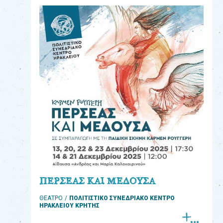
eshop
0
Βιβλία
Εκπαιδευτικά
Παιχνίδια
Παρακολούθηση
παραγγελίας
Έχετε
κωδικό
για
ΠΕΡΣΕΑΣ ΚΑΙ ΜΕΔΟΥΣΑ
download
ΘΕΑΤΡΟ
ΠΟΛΙΤΙΣΤΙΚΟ ΣΥΝΕΔΡΙΑΚΟ ΚΕΝΤΡΟ
μουσικής;
ΗΡΑΚΛΕΙΟΥ ΚΡΗΤΗΣ