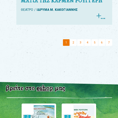
ΜΑΤΙΑ ΤΗΣ ΚΑΡΜΕΝ ΡΟΥΓΓΕΡΗ
ΘΕΑΤΡΟ
ΙΔΡΥΜΑ Μ. ΚΑΚΟΓΙΑΝΝΗΣ
1
2
3
4
5
6
7
βρείτε στο
eshop
μας