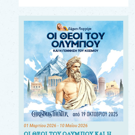
Για
τους:
γονείς
εκπαιδευτικούς
&
συλλόγους
παραγωγούς
&
συνεργάτες
01 Μαρτίου 2026
- 10 Μαΐου 2026
ΟΙ ΘΕΟΙ ΤΟΥ ΟΛΥΜΠΟΥ ΚΑΙ Η