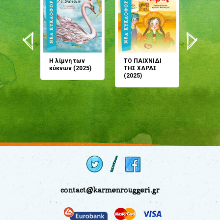
άνη
Η λίμνη των
ΤΟ ΠΑΙΧΝΙΔΙ
Έρχεσαι
άζουσες
κύκνων (2025)
ΤΗΣ ΧΑΡΑΣ
μου; Τ
αμύθι
(2025)
παραμύ
παραμύ
(2024)
contact@karmenrouggeri.gr