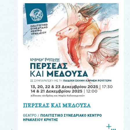
eshop
0
Βιβλία
Εκπαιδευτικά
Παιχνίδια
Παρακολούθηση
παραγγελίας
Έχετε
κωδικό
για
ΠΕΡΣΕΑΣ ΚΑΙ ΜΕΔΟΥΣΑ
download
ΘΕΑΤΡΟ
ΠΟΛΙΤΙΣΤΙΚΟ ΣΥΝΕΔΡΙΑΚΟ ΚΕΝΤΡΟ
μουσικής;
ΗΡΑΚΛΕΙΟΥ ΚΡΗΤΗΣ