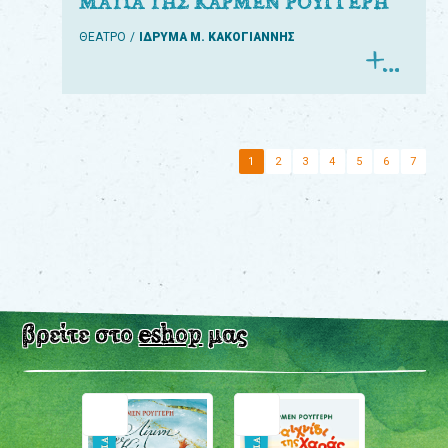
ΜΑΤΙΑ ΤΗΣ ΚΑΡΜΕΝ ΡΟΥΓΓΕΡΗ
ΘΕΑΤΡΟ
ΙΔΡΥΜΑ Μ. ΚΑΚΟΓΙΑΝΝΗΣ
1
2
3
4
5
6
7
βρείτε στο
eshop
μας