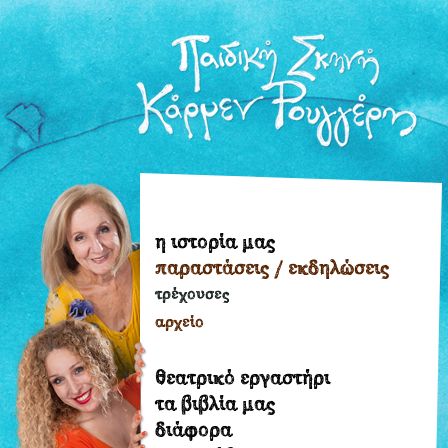
η ιστορία μας
η
παραστάσεις / εκδηλώσεις
ιστορία
μας
τρέχουσες
παραστάσεις
αρχείο
/
εκδηλώσεις
θεατρικό εργαστήρι
τρέχουσες
τα βιβλία μας
διάφορα
αρχείο