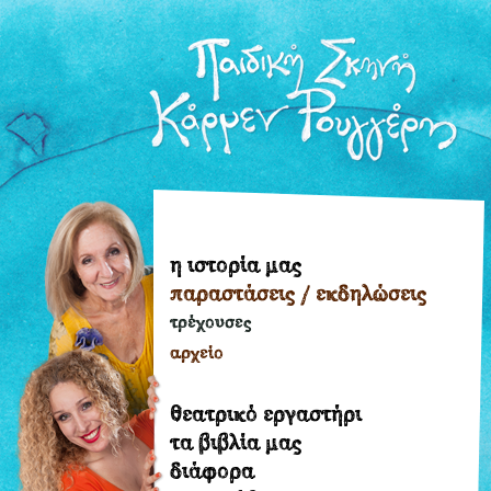
η ιστορία μας
η
παραστάσεις / εκδηλώσεις
ιστορία
μας
τρέχουσες
παραστάσεις
αρχείο
/
εκδηλώσεις
θεατρικό εργαστήρι
τρέχουσες
τα βιβλία μας
διάφορα
αρχείο