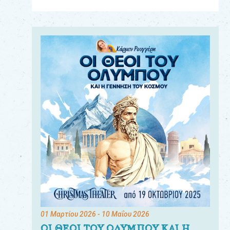
Για
τους:
γονείς
εκπαιδευτικούς
&
συλλόγους
παραγωγούς
&
συνεργάτες
01 Μαρτίου 2026
- 10 Μαΐου 2026
ΟΙ ΘΕΟΙ ΤΟΥ ΟΛΥΜΠΟΥ ΚΑΙ Η