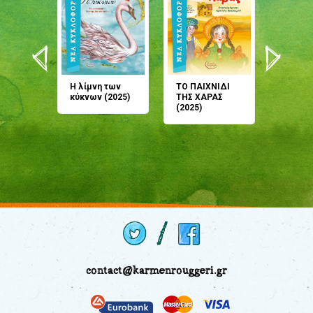
άνη
Η λίμνη των
ΤΟ ΠΑΙΧΝΙΔΙ
Έρχεσαι
άζουσες
κύκνων (2025)
ΤΗΣ ΧΑΡΑΣ
μου; Τ
αμύθι
(2025)
παραμύ
παραμύ
(2024)
contact@karmenrouggeri.gr