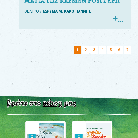
ΜΑΤΙΑ ΤΗΣ ΚΑΡΜΕΝ ΡΟΥΓΓΕΡΗ
ΘΕΑΤΡΟ
ΙΔΡΥΜΑ Μ. ΚΑΚΟΓΙΑΝΝΗΣ
1
2
3
4
5
6
7
βρείτε στο
eshop
μας