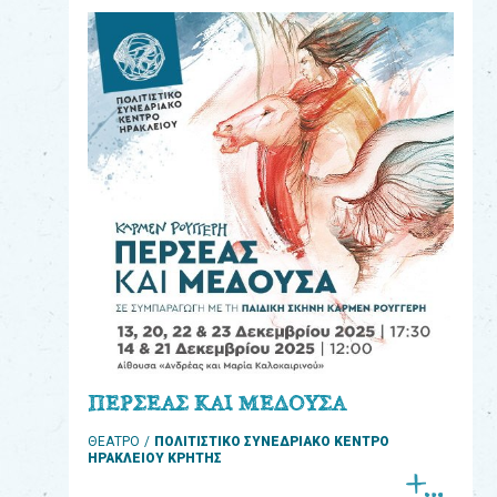
eshop
0
Βιβλία
Εκπαιδευτικά
Παιχνίδια
Παρακολούθηση
παραγγελίας
Έχετε
κωδικό
για
ΠΕΡΣΕΑΣ ΚΑΙ ΜΕΔΟΥΣΑ
download
ΘΕΑΤΡΟ
ΠΟΛΙΤΙΣΤΙΚΟ ΣΥΝΕΔΡΙΑΚΟ ΚΕΝΤΡΟ
μουσικής;
ΗΡΑΚΛΕΙΟΥ ΚΡΗΤΗΣ