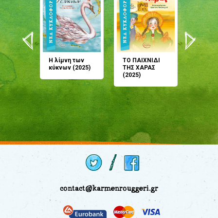
άνη
Η λίμνη των
ΤΟ ΠΑΙΧΝΙΔΙ
Έρχεσαι
άζουσες
κύκνων (2025)
ΤΗΣ ΧΑΡΑΣ
μου; Τ
αμύθι
(2025)
παραμύ
παραμύ
(2024)
contact@karmenrouggeri.gr