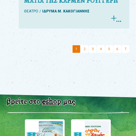
ΜΑΤΙΑ ΤΗΣ ΚΑΡΜΕΝ ΡΟΥΓΓΕΡΗ
ΘΕΑΤΡΟ
ΙΔΡΥΜΑ Μ. ΚΑΚΟΓΙΑΝΝΗΣ
1
2
3
4
5
6
7
βρείτε στο
eshop
μας