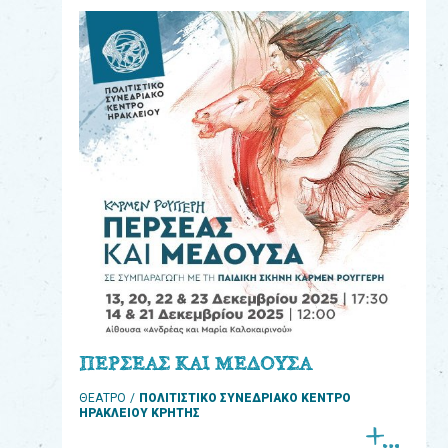
eshop
0
Βιβλία
Εκπαιδευτικά
Παιχνίδια
Παρακολούθηση
παραγγελίας
Έχετε
κωδικό
για
ΠΕΡΣΕΑΣ ΚΑΙ ΜΕΔΟΥΣΑ
download
ΘΕΑΤΡΟ
ΠΟΛΙΤΙΣΤΙΚΟ ΣΥΝΕΔΡΙΑΚΟ ΚΕΝΤΡΟ
μουσικής;
ΗΡΑΚΛΕΙΟΥ ΚΡΗΤΗΣ