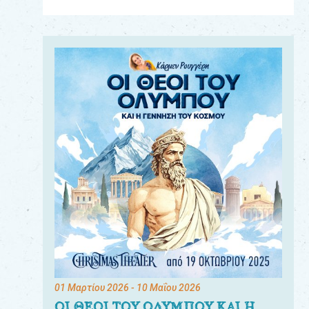
Για
τους:
γονείς
εκπαιδευτικούς
&
συλλόγους
παραγωγούς
&
συνεργάτες
01 Μαρτίου 2026
- 10 Μαΐου 2026
ΟΙ ΘΕΟΙ ΤΟΥ ΟΛΥΜΠΟΥ ΚΑΙ Η