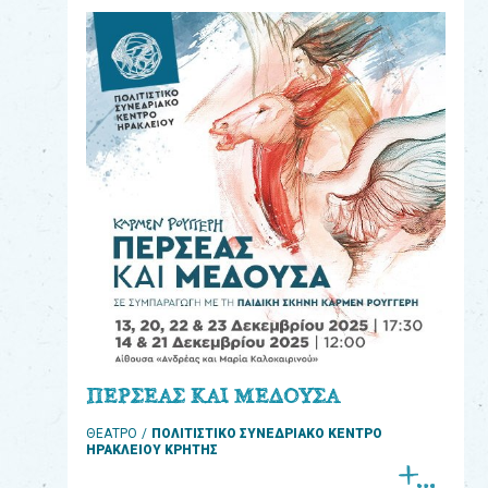
eshop
0
Βιβλία
Εκπαιδευτικά
Παιχνίδια
Παρακολούθηση
παραγγελίας
Έχετε
κωδικό
για
ΠΕΡΣΕΑΣ ΚΑΙ ΜΕΔΟΥΣΑ
download
ΘΕΑΤΡΟ
ΠΟΛΙΤΙΣΤΙΚΟ ΣΥΝΕΔΡΙΑΚΟ ΚΕΝΤΡΟ
μουσικής;
ΗΡΑΚΛΕΙΟΥ ΚΡΗΤΗΣ