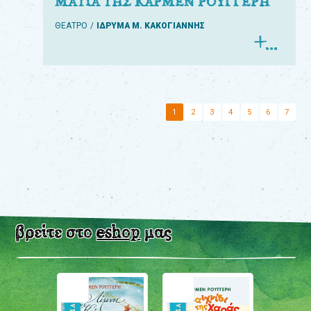
ΜΑΤΙΑ ΤΗΣ ΚΑΡΜΕΝ ΡΟΥΓΓΕΡΗ
ΘΕΑΤΡΟ
ΙΔΡΥΜΑ Μ. ΚΑΚΟΓΙΑΝΝΗΣ
1
2
3
4
5
6
7
βρείτε στο
eshop
μας