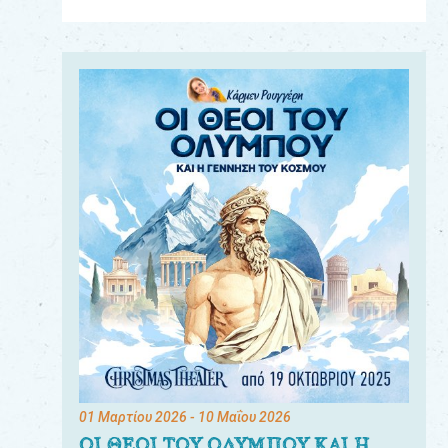
Για
τους:
γονείς
εκπαιδευτικούς
&
συλλόγους
παραγωγούς
&
συνεργάτες
01 Μαρτίου 2026
- 10 Μαΐου 2026
ΟΙ ΘΕΟΙ ΤΟΥ ΟΛΥΜΠΟΥ ΚΑΙ Η