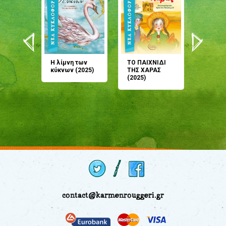
άνη
Η λίμνη των
ΤΟ ΠΑΙΧΝΙΔΙ
Έρχεσαι
άζουσες
κύκνων (2025)
ΤΗΣ ΧΑΡΑΣ
μου; Τ
αμύθι
(2025)
παραμύ
παραμύ
(2024)
contact@karmenrouggeri.gr