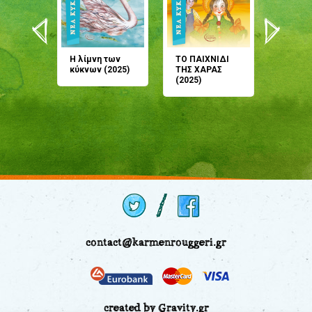
άνη
Η λίμνη των
ΤΟ ΠΑΙΧΝΙΔΙ
Έρχεσαι
άζουσες
κύκνων (2025)
ΤΗΣ ΧΑΡΑΣ
μου; Τ
αμύθι
(2025)
παραμύ
παραμύ
(2024)
contact@karmenrouggeri.gr
created by Gravity.gr