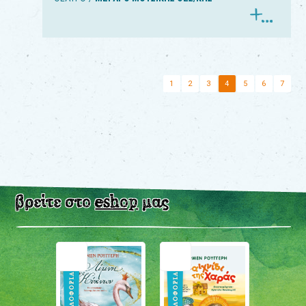
1
2
3
4
5
6
7
βρείτε στο
eshop
μας