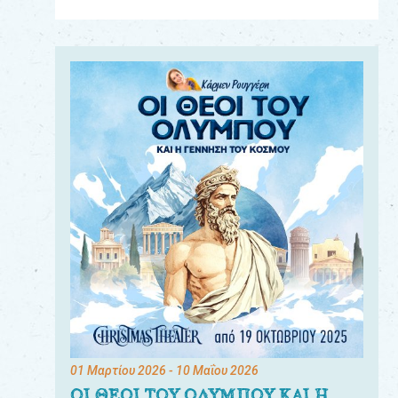
Για
τους:
γονείς
εκπαιδευτικούς
&
συλλόγους
παραγωγούς
&
συνεργάτες
01 Μαρτίου 2026
- 10 Μαΐου 2026
ΟΙ ΘΕΟΙ ΤΟΥ ΟΛΥΜΠΟΥ ΚΑΙ Η