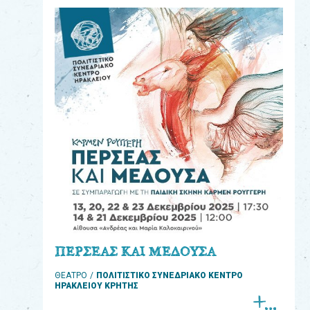
eshop
0
Βιβλία
Εκπαιδευτικά
Παιχνίδια
Παρακολούθηση
παραγγελίας
Έχετε
κωδικό
για
ΠΕΡΣΕΑΣ ΚΑΙ ΜΕΔΟΥΣΑ
download
ΘΕΑΤΡΟ
ΠΟΛΙΤΙΣΤΙΚΟ ΣΥΝΕΔΡΙΑΚΟ ΚΕΝΤΡΟ
μουσικής;
ΗΡΑΚΛΕΙΟΥ ΚΡΗΤΗΣ