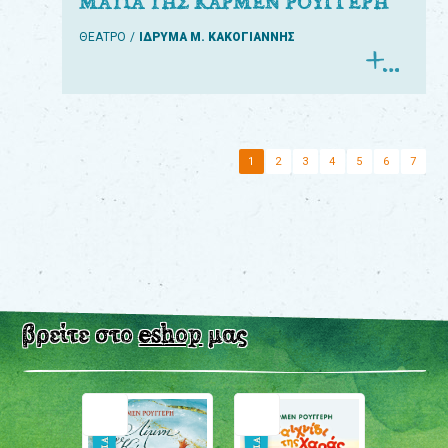
ΜΑΤΙΑ ΤΗΣ ΚΑΡΜΕΝ ΡΟΥΓΓΕΡΗ
ΘΕΑΤΡΟ
ΙΔΡΥΜΑ Μ. ΚΑΚΟΓΙΑΝΝΗΣ
1
2
3
4
5
6
7
βρείτε στο
eshop
μας