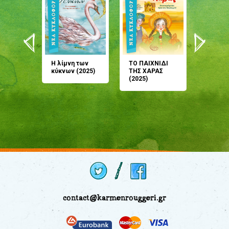
άνη
Η λίμνη των
ΤΟ ΠΑΙΧΝΙΔΙ
Έρχεσαι
άζουσες
κύκνων (2025)
ΤΗΣ ΧΑΡΑΣ
μου; Τ
αμύθι
(2025)
παραμύ
παραμύ
(2024)
contact@karmenrouggeri.gr