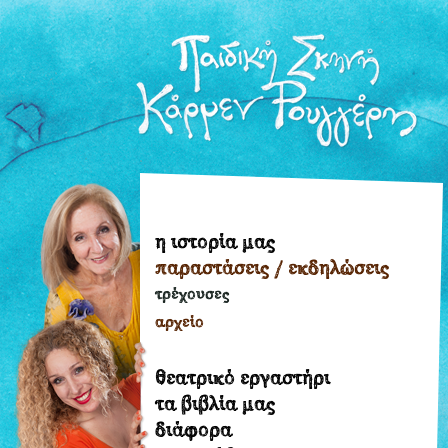
η ιστορία μας
η
παραστάσεις / εκδηλώσεις
ιστορία
μας
τρέχουσες
παραστάσεις
αρχείο
/
εκδηλώσεις
θεατρικό εργαστήρι
τρέχουσες
τα βιβλία μας
διάφορα
αρχείο