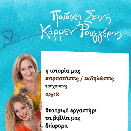
η ιστορία μας
η
παραστάσεις / εκδηλώσεις
ιστορία
μας
τρέχουσες
παραστάσεις
αρχείο
/
εκδηλώσεις
θεατρικό εργαστήρι
τρέχουσες
τα βιβλία μας
διάφορα
αρχείο