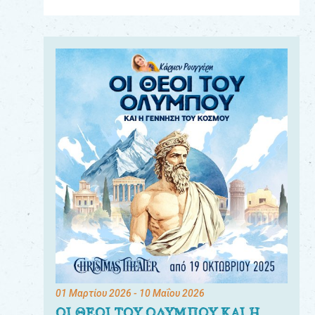
Για
τους:
γονείς
εκπαιδευτικούς
&
συλλόγους
παραγωγούς
&
συνεργάτες
01 Μαρτίου 2026
- 10 Μαΐου 2026
ΟΙ ΘΕΟΙ ΤΟΥ ΟΛΥΜΠΟΥ ΚΑΙ Η