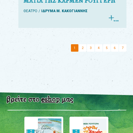
ΜΑΤΙΑ ΤΗΣ ΚΑΡΜΕΝ ΡΟΥΓΓΕΡΗ
ΘΕΑΤΡΟ
ΙΔΡΥΜΑ Μ. ΚΑΚΟΓΙΑΝΝΗΣ
1
2
3
4
5
6
7
βρείτε στο
eshop
μας