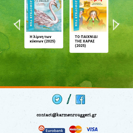
άνη
Η λίμνη των
ΤΟ ΠΑΙΧΝΙΔΙ
Έρχεσαι
άζουσες
κύκνων (2025)
ΤΗΣ ΧΑΡΑΣ
μου; Τ
αμύθι
(2025)
παραμύ
παραμύ
(2024)
contact@karmenrouggeri.gr