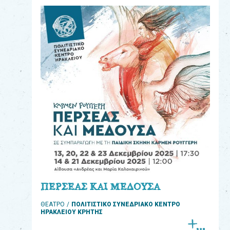
eshop
0
Βιβλία
Εκπαιδευτικά
Παιχνίδια
Παρακολούθηση
παραγγελίας
Έχετε
κωδικό
για
ΠΕΡΣΕΑΣ ΚΑΙ ΜΕΔΟΥΣΑ
download
ΘΕΑΤΡΟ
ΠΟΛΙΤΙΣΤΙΚΟ ΣΥΝΕΔΡΙΑΚΟ ΚΕΝΤΡΟ
μουσικής;
ΗΡΑΚΛΕΙΟΥ ΚΡΗΤΗΣ