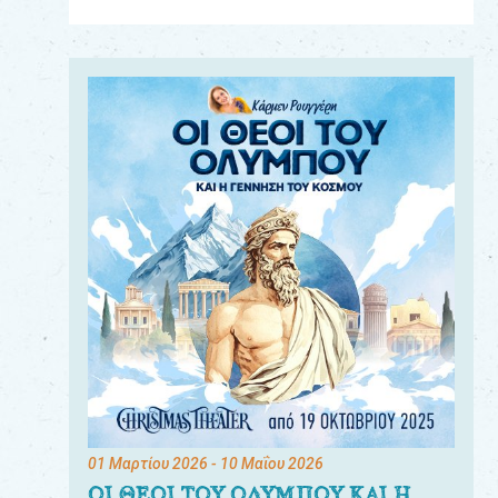
Για
τους:
γονείς
εκπαιδευτικούς
&
συλλόγους
παραγωγούς
&
συνεργάτες
01 Μαρτίου 2026
- 10 Μαΐου 2026
ΟΙ ΘΕΟΙ ΤΟΥ ΟΛΥΜΠΟΥ ΚΑΙ Η