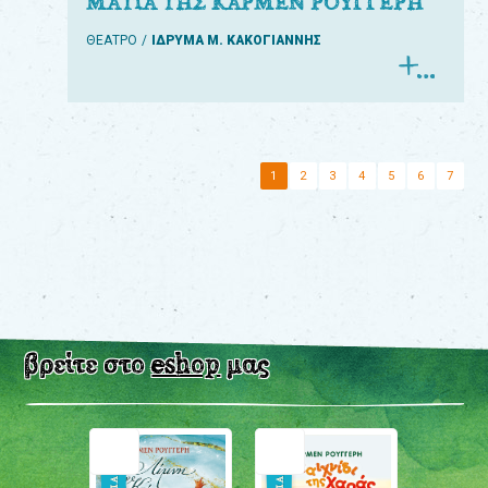
ΜΑΤΙΑ ΤΗΣ ΚΑΡΜΕΝ ΡΟΥΓΓΕΡΗ
ΘΕΑΤΡΟ
ΙΔΡΥΜΑ Μ. ΚΑΚΟΓΙΑΝΝΗΣ
1
2
3
4
5
6
7
βρείτε στο
eshop
μας