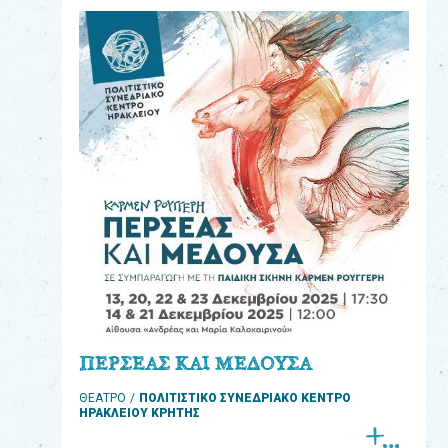
eshop
0
Βιβλία
Εκπαιδευτικά
Παιχνίδια
Παρακολούθηση
παραγγελίας
Έχετε
κωδικό
για
ΠΕΡΣΕΑΣ ΚΑΙ ΜΕΔΟΥΣΑ
download
ΘΕΑΤΡΟ
ΠΟΛΙΤΙΣΤΙΚΟ ΣΥΝΕΔΡΙΑΚΟ ΚΕΝΤΡΟ
μουσικής;
ΗΡΑΚΛΕΙΟΥ ΚΡΗΤΗΣ