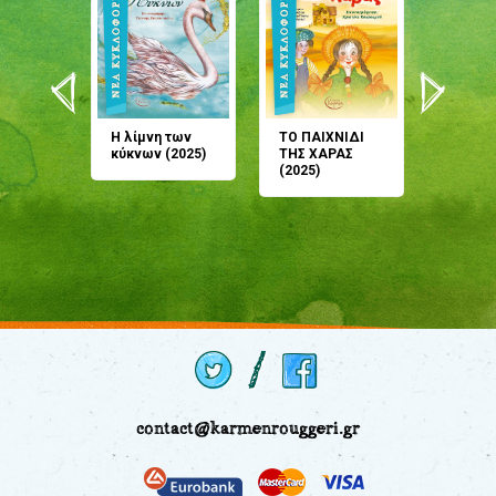
άνη
Η λίμνη των
ΤΟ ΠΑΙΧΝΙΔΙ
Έρχεσαι
άζουσες
κύκνων (2025)
ΤΗΣ ΧΑΡΑΣ
μου; Τ
αμύθι
(2025)
παραμύ
παραμύ
(2024)
contact@karmenrouggeri.gr