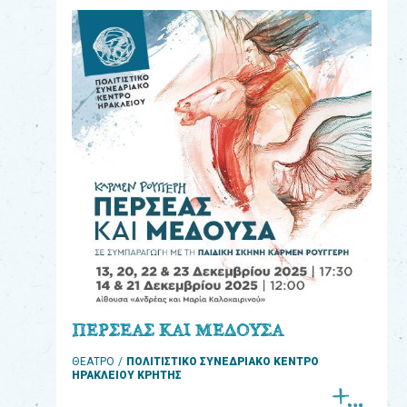
eshop
0
Βιβλία
Εκπαιδευτικά
Παιχνίδια
Παρακολούθηση
παραγγελίας
Έχετε
κωδικό
για
ΠΕΡΣΕΑΣ ΚΑΙ ΜΕΔΟΥΣΑ
download
ΘΕΑΤΡΟ
ΠΟΛΙΤΙΣΤΙΚΟ ΣΥΝΕΔΡΙΑΚΟ ΚΕΝΤΡΟ
μουσικής;
ΗΡΑΚΛΕΙΟΥ ΚΡΗΤΗΣ