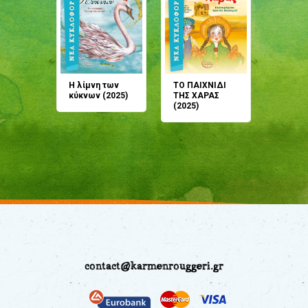
άνη
Η λίμνη των
ΤΟ ΠΑΙΧΝΙΔΙ
Έρχεσαι
άζουσες
κύκνων (2025)
ΤΗΣ ΧΑΡΑΣ
μου; Τ
αμύθι
(2025)
παραμύ
παραμύ
(2024)
contact@karmenrouggeri.gr