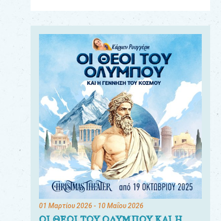
Για
τους:
γονείς
εκπαιδευτικούς
&
συλλόγους
παραγωγούς
&
συνεργάτες
01 Μαρτίου 2026
- 10 Μαΐου 2026
ΟΙ ΘΕΟΙ ΤΟΥ ΟΛΥΜΠΟΥ ΚΑΙ Η