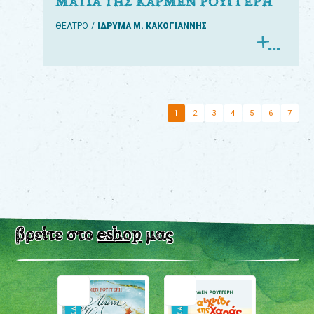
ΜΑΤΙΑ ΤΗΣ ΚΑΡΜΕΝ ΡΟΥΓΓΕΡΗ
ΘΕΑΤΡΟ
ΙΔΡΥΜΑ Μ. ΚΑΚΟΓΙΑΝΝΗΣ
1
2
3
4
5
6
7
βρείτε στο
eshop
μας