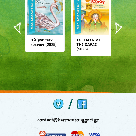
άνη
Η λίμνη των
ΤΟ ΠΑΙΧΝΙΔΙ
Έρχεσαι
άζουσες
κύκνων (2025)
ΤΗΣ ΧΑΡΑΣ
μου; Τ
αμύθι
(2025)
παραμύ
παραμύ
(2024)
contact@karmenrouggeri.gr