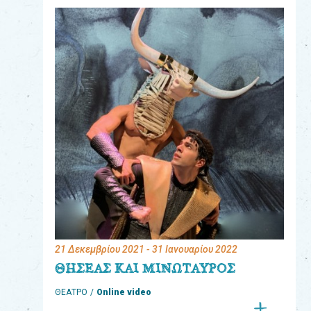
eshop
0
Βιβλία
Εκπαιδευτικά
Παιχνίδια
Παρακολούθηση
παραγγελίας
Έχετε
κωδικό
για
21 Δεκεμβρίου 2021
- 31 Ιανουαρίου 2022
download
ΘΗΣΕΑΣ ΚΑΙ ΜΙΝΩΤΑΥΡΟΣ
μουσικής;
ΘΕΑΤΡΟ
Online video