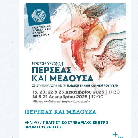
eshop
0
Βιβλία
Εκπαιδευτικά
Παιχνίδια
Παρακολούθηση
παραγγελίας
Έχετε
κωδικό
για
ΠΕΡΣΕΑΣ ΚΑΙ ΜΕΔΟΥΣΑ
download
ΘΕΑΤΡΟ
ΠΟΛΙΤΙΣΤΙΚΟ ΣΥΝΕΔΡΙΑΚΟ ΚΕΝΤΡΟ
μουσικής;
ΗΡΑΚΛΕΙΟΥ ΚΡΗΤΗΣ