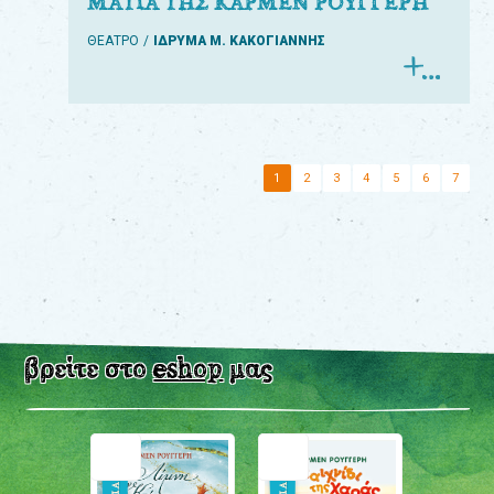
ΜΑΤΙΑ ΤΗΣ ΚΑΡΜΕΝ ΡΟΥΓΓΕΡΗ
ΘΕΑΤΡΟ
ΙΔΡΥΜΑ Μ. ΚΑΚΟΓΙΑΝΝΗΣ
1
2
3
4
5
6
7
βρείτε στο
eshop
μας