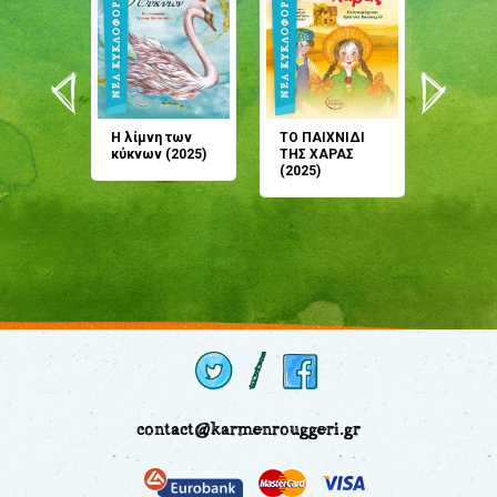
άνη
Η λίμνη των
ΤΟ ΠΑΙΧΝΙΔΙ
Έρχεσαι
άζουσες
κύκνων (2025)
ΤΗΣ ΧΑΡΑΣ
μου; Τ
αμύθι
(2025)
παραμύ
παραμύ
(2024)
contact@karmenrouggeri.gr