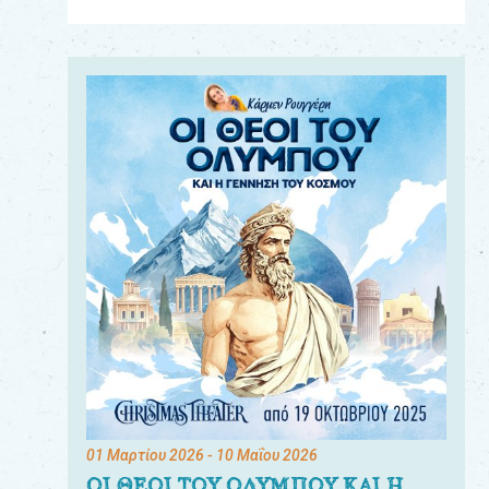
Για
τους:
γονείς
εκπαιδευτικούς
&
συλλόγους
παραγωγούς
&
συνεργάτες
01 Μαρτίου 2026
- 10 Μαΐου 2026
ΟΙ ΘΕΟΙ ΤΟΥ ΟΛΥΜΠΟΥ ΚΑΙ Η