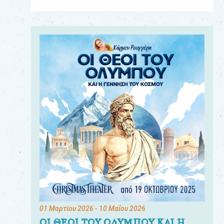
Για
τους:
γονείς
εκπαιδευτικούς
&
συλλόγους
παραγωγούς
&
συνεργάτες
01 Μαρτίου 2026
- 10 Μαΐου 2026
ΟΙ ΘΕΟΙ ΤΟΥ ΟΛΥΜΠΟΥ ΚΑΙ Η