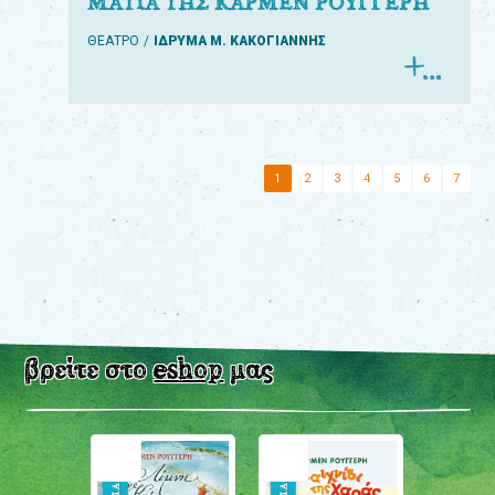
ΜΑΤΙΑ ΤΗΣ ΚΑΡΜΕΝ ΡΟΥΓΓΕΡΗ
ΘΕΑΤΡΟ
ΙΔΡΥΜΑ Μ. ΚΑΚΟΓΙΑΝΝΗΣ
1
2
3
4
5
6
7
βρείτε στο
eshop
μας