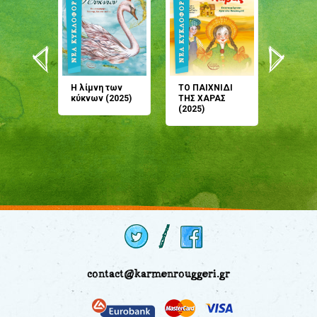
άνη
Η λίμνη των
ΤΟ ΠΑΙΧΝΙΔΙ
Έρχεσαι
άζουσες
κύκνων (2025)
ΤΗΣ ΧΑΡΑΣ
μου; Τ
αμύθι
(2025)
παραμύ
παραμύ
(2024)
contact@karmenrouggeri.gr