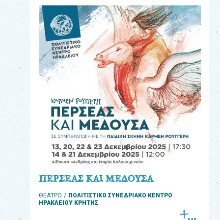
eshop
0
Βιβλία
Εκπαιδευτικά
Παιχνίδια
Παρακολούθηση
παραγγελίας
Έχετε
κωδικό
για
ΠΕΡΣΕΑΣ ΚΑΙ ΜΕΔΟΥΣΑ
download
ΘΕΑΤΡΟ
ΠΟΛΙΤΙΣΤΙΚΟ ΣΥΝΕΔΡΙΑΚΟ ΚΕΝΤΡΟ
μουσικής;
ΗΡΑΚΛΕΙΟΥ ΚΡΗΤΗΣ