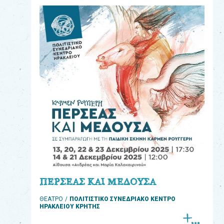
eshop
0
Βιβλία
Εκπαιδευτικά
Παιχνίδια
Παρακολούθηση
παραγγελίας
Έχετε
κωδικό
για
ΠΕΡΣΕΑΣ ΚΑΙ ΜΕΔΟΥΣΑ
download
ΘΕΑΤΡΟ
ΠΟΛΙΤΙΣΤΙΚΟ ΣΥΝΕΔΡΙΑΚΟ ΚΕΝΤΡΟ
μουσικής;
ΗΡΑΚΛΕΙΟΥ ΚΡΗΤΗΣ