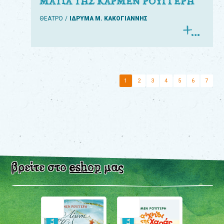
ΜΑΤΙΑ ΤΗΣ ΚΑΡΜΕΝ ΡΟΥΓΓΕΡΗ
ΘΕΑΤΡΟ
ΙΔΡΥΜΑ Μ. ΚΑΚΟΓΙΑΝΝΗΣ
1
2
3
4
5
6
7
βρείτε στο
eshop
μας