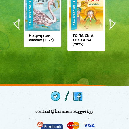
άνη
Η λίμνη των
ΤΟ ΠΑΙΧΝΙΔΙ
Έρχεσαι
άζουσες
κύκνων (2025)
ΤΗΣ ΧΑΡΑΣ
μου; Τ
αμύθι
(2025)
παραμύ
παραμύ
(2024)
contact@karmenrouggeri.gr