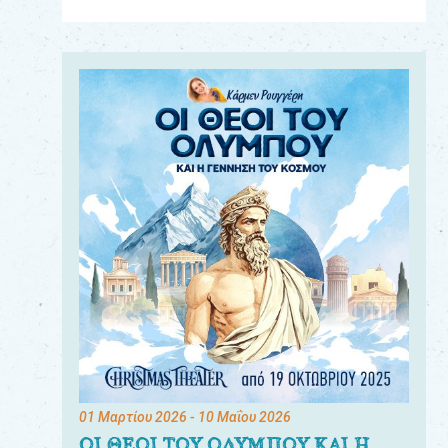
Για
τους:
γονείς
εκπαιδευτικούς
&
συλλόγους
παραγωγούς
&
συνεργάτες
01 Μαρτίου 2026
- 10 Μαΐου 2026
ΟΙ ΘΕΟΙ ΤΟΥ ΟΛΥΜΠΟΥ ΚΑΙ Η