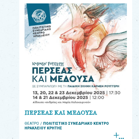
eshop
0
Βιβλία
Εκπαιδευτικά
Παιχνίδια
Παρακολούθηση
παραγγελίας
Έχετε
κωδικό
για
ΠΕΡΣΕΑΣ ΚΑΙ ΜΕΔΟΥΣΑ
download
ΘΕΑΤΡΟ
ΠΟΛΙΤΙΣΤΙΚΟ ΣΥΝΕΔΡΙΑΚΟ ΚΕΝΤΡΟ
μουσικής;
ΗΡΑΚΛΕΙΟΥ ΚΡΗΤΗΣ