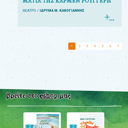
ΜΑΤΙΑ ΤΗΣ ΚΑΡΜΕΝ ΡΟΥΓΓΕΡΗ
ΘΕΑΤΡΟ
ΙΔΡΥΜΑ Μ. ΚΑΚΟΓΙΑΝΝΗΣ
1
2
3
4
5
6
7
βρείτε στο
eshop
μας