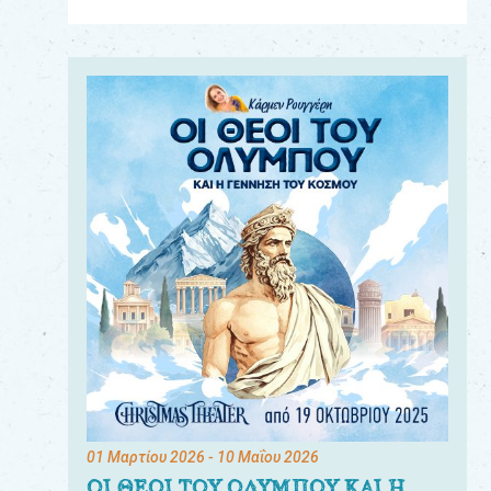
Για
τους:
γονείς
εκπαιδευτικούς
&
συλλόγους
παραγωγούς
&
συνεργάτες
01 Μαρτίου 2026
- 10 Μαΐου 2026
ΟΙ ΘΕΟΙ ΤΟΥ ΟΛΥΜΠΟΥ ΚΑΙ Η