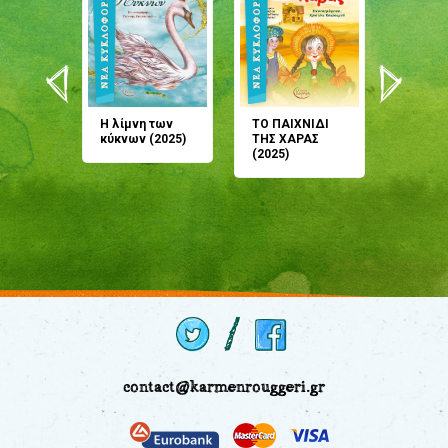
άνη
Η λίμνη των
ΤΟ ΠΑΙΧΝΙΔΙ
Έρχεσαι
άζουσες
κύκνων (2025)
ΤΗΣ ΧΑΡΑΣ
μου; Τ
αμύθι
(2025)
παραμύ
παραμύ
(2024)
contact@karmenrouggeri.gr