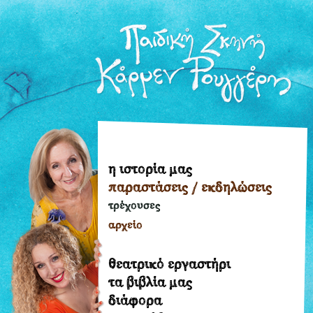
η ιστορία μας
η
παραστάσεις / εκδηλώσεις
ιστορία
μας
τρέχουσες
παραστάσεις
αρχείο
/
εκδηλώσεις
θεατρικό εργαστήρι
τρέχουσες
τα βιβλία μας
διάφορα
αρχείο