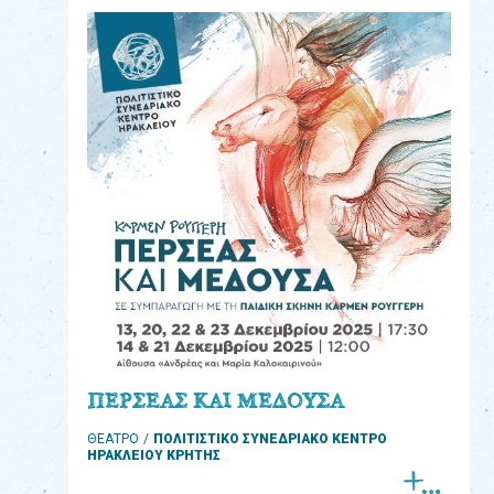
eshop
0
Βιβλία
Εκπαιδευτικά
Παιχνίδια
Παρακολούθηση
παραγγελίας
Έχετε
κωδικό
για
ΠΕΡΣΕΑΣ ΚΑΙ ΜΕΔΟΥΣΑ
download
ΘΕΑΤΡΟ
ΠΟΛΙΤΙΣΤΙΚΟ ΣΥΝΕΔΡΙΑΚΟ ΚΕΝΤΡΟ
μουσικής;
ΗΡΑΚΛΕΙΟΥ ΚΡΗΤΗΣ