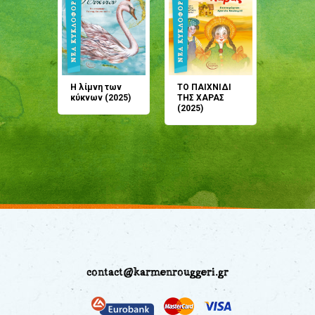
άνη
Η λίμνη των
ΤΟ ΠΑΙΧΝΙΔΙ
Έρχεσαι
άζουσες
κύκνων (2025)
ΤΗΣ ΧΑΡΑΣ
μου; Τ
αμύθι
(2025)
παραμύ
παραμύ
(2024)
contact@karmenrouggeri.gr