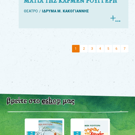
ΜΑΤΙΑ ΤΗΣ ΚΑΡΜΕΝ ΡΟΥΓΓΕΡΗ
ΘΕΑΤΡΟ
ΙΔΡΥΜΑ Μ. ΚΑΚΟΓΙΑΝΝΗΣ
1
2
3
4
5
6
7
βρείτε στο
eshop
μας