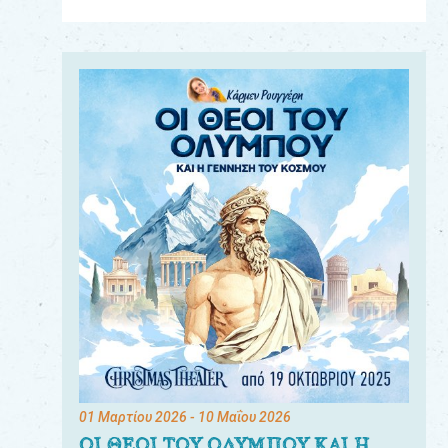
Για
τους:
γονείς
εκπαιδευτικούς
&
συλλόγους
παραγωγούς
&
συνεργάτες
01 Μαρτίου 2026
- 10 Μαΐου 2026
ΟΙ ΘΕΟΙ ΤΟΥ ΟΛΥΜΠΟΥ ΚΑΙ Η